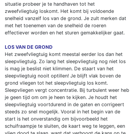
situatie probeer je te handhaven tot het
zweefvliegtuig loskomt. Het komt bij voldoende
snelheid vanzelf los van de grond. Je zult merken dat
met het toenemen van de snelheid de roeren
effectiever worden en het sturen gemakkelijker gaat.
LOS VAN DE GROND
Het zweefvliegtuig komt meestal eerder los dan het
sleepvliegtuig. Zo lang het sleepvliegtuig nog niet los
is mag je beslist niet klimmen. De staart van het
sleepvliegtuig nooit optillen! Je blijft vlak boven de
grond vliegen tot het sleepvliegtuig los komt.
Sleepvliegen vergt concentratie. Bij turbulent weer heb
je geen tijd om om je heen te kijken. Je houdt het
sleepvliegtuig voortdurend in de gaten en corrigeert
steeds zo snel mogelijk. Vooral in het begin van de
start is het onverstandig om bijvoorbeeld het
schuifraampje te sluiten, de kaart weg te leggen, een
vlieg dood te slaan, want dat verhoogt de kans op te