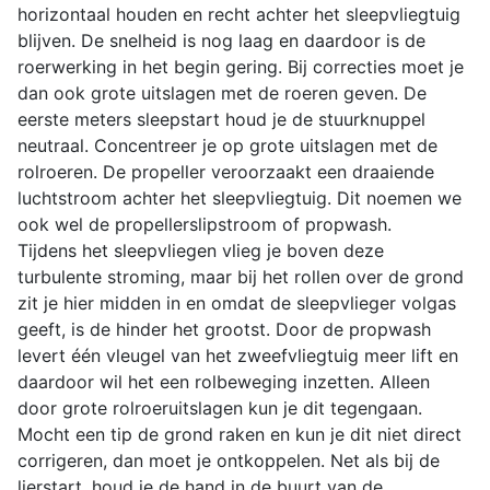
horizontaal houden en recht achter het sleepvliegtuig
blijven. De snelheid is nog laag en daardoor is de
roerwerking in het begin gering. Bij correcties moet je
dan ook grote uitslagen met de roeren geven. De
eerste meters sleepstart houd je de stuurknuppel
neutraal. Concentreer je op grote uitslagen met de
rolroeren. De propeller veroorzaakt een draaiende
luchtstroom achter het sleepvliegtuig. Dit noemen we
ook wel de propellerslipstroom of propwash.
Tijdens het sleepvliegen vlieg je boven deze
turbulente stroming, maar bij het rollen over de grond
zit je hier midden in en omdat de sleepvlieger volgas
geeft, is de hinder het grootst. Door de propwash
levert één vleugel van het zweefvliegtuig meer lift en
daardoor wil het een rolbeweging inzetten. Alleen
door grote rolroeruitslagen kun je dit tegengaan.
Mocht een tip de grond raken en kun je dit niet direct
corrigeren, dan moet je ontkoppelen. Net als bij de
lierstart, houd je de hand in de buurt van de