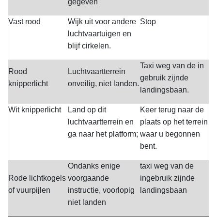
gegeven
Vast rood
Wijk uit voor andere
Stop
luchtvaartuigen en
blijf cirkelen.
Taxi weg van de in
Rood
Luchtvaartterrein
gebruik zijnde
knipperlicht
onveilig, niet landen.
landingsbaan.
Wit knipperlicht
Land op dit
Keer terug naar de
luchtvaartterrein en
plaats op het terrein
ga naar het platform;
waar u begonnen
bent.
Ondanks enige
taxi weg van de
Rode lichtkogels
voorgaande
ingebruik zijnde
of vuurpijlen
instructie, voorlopig
landingsbaan
niet landen