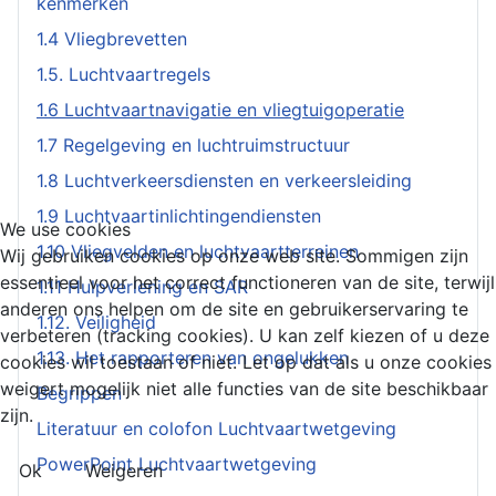
kenmerken
1.4 Vliegbrevetten
1.5. Luchtvaartregels
1.6 Luchtvaartnavigatie en vliegtuigoperatie
1.7 Regelgeving en luchtruimstructuur
1.8 Luchtverkeersdiensten en verkeersleiding
1.9 Luchtvaartinlichtingendiensten
We use cookies
1.10 Vliegvelden en luchtvaartterreinen
Wij gebruiken cookies op onze web site. Sommigen zijn
essentieel voor het correct functioneren van de site, terwijl
1.11 Hulpverlening en SAR
anderen ons helpen om de site en gebruikerservaring te
1.12. Veiligheid
verbeteren (tracking cookies). U kan zelf kiezen of u deze
1.13. Het rapporteren van ongelukken
cookies wil toestaan of niet. Let op dat als u onze cookies
weigert mogelijk niet alle functies van de site beschikbaar
Begrippen
zijn.
Literatuur en colofon Luchtvaartwetgeving
PowerPoint Luchtvaartwetgeving
Ok
Weigeren