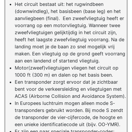
Het circuit bestaat uit: het rugwindbeen
(downwindleg), het basisbeen (base leg) en het
aanvliegbeen (final). Een zweefvliegtuig heeft er
voorrang op een motorvliegtuig. Wanneer twee
zweefvliegtuigen gelijktijdig in het circuit zijn,
heeft het laagste zweefvliegtuig voorrang. Na de
landing moet je de baan zo snel mogelijk vrij
maken. Een vliegtuig op de grond geeft voorrang
aan een landend of startend vliegtuig.
Motor(zweef)vliegtuigen vliegen het circuit op
1000 ft (300 m) en dalen op het basis been.
Een transponder zorgt ervoor dat je zichtbaar
bent voor de verkeersleiding en vliegtuigen met
ACAS (Airborne Collision and Avoidance System).
In Europees luchtruim mogen alleen mode S-
transponders gebruikt worden. Bij mode S zendt
de transponder de vier-cijfercode, de hoogte en
een unieke identificatiecode uit (bijv. OO-YMR).
Er zijn een paar speciale transponder-codes: