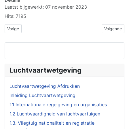
Laatst bijgewerkt: 07 november 2023
Hits: 7195
Vorig artikel: 1.05. Luchtvaartregels
Volgende arti
Vorige
Volgende
Luchtvaartwetgeving
Luchtvaartwetgeving Afdrukken
Inleiding Luchtvaartwetgeving
1.1 Internationale regelgeving en organisaties
1.2 Luchtwaardigheid van luchtvaartuigen
1.3. Vliegtuig nationaliteit en registratie