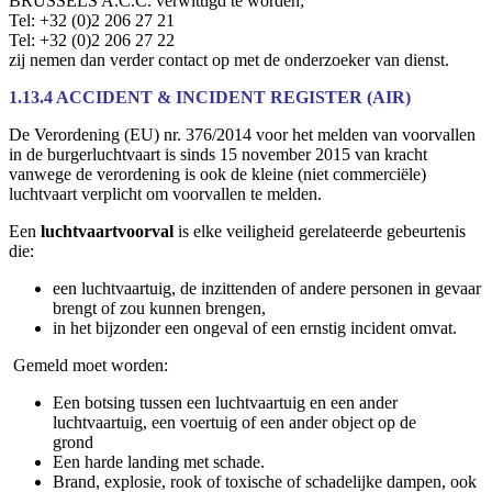
BRUSSELS A.C.C. verwittigd te worden;
Tel: +32 (0)2 206 27 21
Tel: +32 (0)2 206 27 22​
zij nemen dan verder contact op met de onderzoeker van dienst.
1.13.4 ACCIDENT & INCIDENT REGISTER (AIR)
De Verordening (EU) nr. 376/2014 voor het melden van voorvallen
in de burgerluchtvaart is sinds 15 november 2015 van kracht
vanwege de verordening is ook de kleine (niet commerciële)
luchtvaart verplicht om voorvallen te melden.
Een
luchtvaartvoorval
is elke veiligheid gerelateerde gebeurtenis
die:
een luchtvaartuig, de inzittenden of andere personen in gevaar
brengt of zou kunnen brengen,
in het bijzonder een ongeval of een ernstig incident omvat.
Gemeld moet worden:
Een botsing tussen een luchtvaartuig en een ander
luchtvaartuig, een voertuig of een ander object op de
grond
Een harde landing met schade.
Brand, explosie, rook of toxische of schadelijke dampen, ook