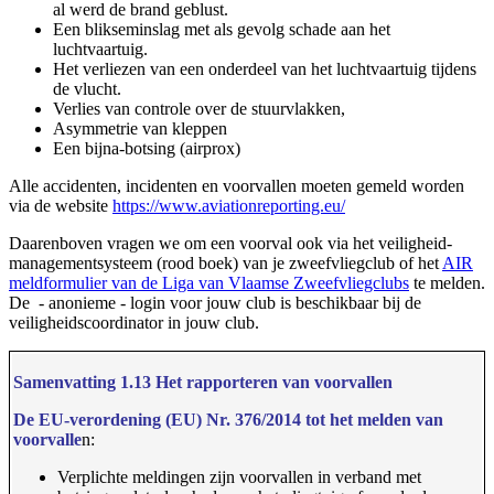
al werd de brand geblust.
Een blikseminslag met als gevolg schade aan het
luchtvaartuig.
Het verliezen van een onderdeel van het luchtvaartuig tijdens
de vlucht.
Verlies van controle over de stuurvlakken,
Asymmetrie van kleppen
Een bijna-botsing (airprox)
Alle accidenten, incidenten en voorvallen moeten gemeld worden
via de website
https://www.aviationreporting.eu/
Daarenboven vragen we om een voorval ook via het veiligheid-
managementsysteem (rood boek) van je zweefvliegclub of het
AIR
meldformulier van de Liga van Vlaamse Zweefvliegclubs
te melden.
De - anonieme - login voor jouw club is beschikbaar bij de
veiligheidscoordinator in jouw club.
Samenvatting 1.13 Het rapporteren van voorvallen
De EU-verordening
(EU) Nr. 376/2014
tot het melden van
voorvalle
n:
Verplichte meldingen zijn voorvallen in verband met