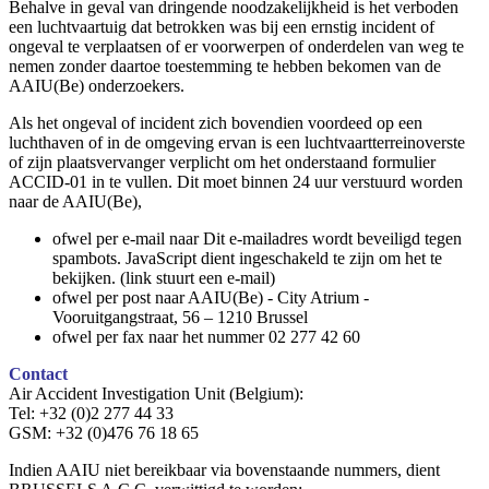
Behalve in geval van dringende noodzakelijkheid is het verboden
een luchtvaartuig dat betrokken was bij een ernstig incident of
ongeval te verplaatsen of er voorwerpen of onderdelen van weg te
nemen zonder daartoe toestemming te hebben bekomen van de
AAIU(Be) onderzoekers.
Als het ongeval of incident zich bovendien voordeed op een
luchthaven of in de omgeving ervan is een luchtvaartterreinoverste
of zijn plaatsvervanger verplicht om het onderstaand formulier
ACCID-01 in te vullen. Dit moet binnen 24 uur verstuurd worden
naar de AAIU(Be),
ofwel per e-mail naar
Dit e-mailadres wordt beveiligd tegen
spambots. JavaScript dient ingeschakeld te zijn om het te
bekijken.
(link stuurt een e-mail)
ofwel per post naar AAIU(Be) - City Atrium -
Vooruitgangstraat, 56 – 1210 Brussel
ofwel per fax naar het nummer 02 277 42 60
Contact
Air Accident Investigation Unit (Belgium):
Tel: +32 (0)2 277 44 33
GSM: +32 (0)476 76 18 65
Indien AAIU niet bereikbaar via bovenstaande nummers, dient