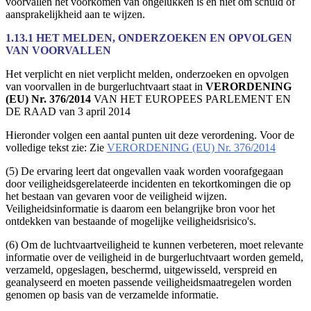
voorvallen het voorkomen van ongelukken is en niet om schuld of
aansprakelijkheid aan te wijzen.
1.13.1 HET MELDEN, ONDERZOEKEN EN OPVOLGEN
VAN VOORVALLEN
Het verplicht en niet verplicht melden, onderzoeken en opvolgen
van voorvallen in de burgerluchtvaart staat in
VERORDENING
(EU) Nr. 376/2014
VAN HET EUROPEES PARLEMENT EN
DE RAAD van 3 april 2014
Hieronder volgen een aantal punten uit deze verordening. Voor de
volledige tekst zie: Zie
VERORDENING (EU) Nr. 376/2014
(5) De ervaring leert dat ongevallen vaak worden voorafgegaan
door veiligheidsgerelateerde incidenten en tekortkomingen die op
het bestaan van gevaren voor de veiligheid wijzen.
Veiligheidsinformatie is daarom een belangrijke bron voor het
ontdekken van bestaande of mogelijke veiligheidsrisico's.
(6) Om de luchtvaartveiligheid te kunnen verbeteren, moet relevante
informatie over de veiligheid in de burgerluchtvaart worden gemeld,
verzameld, opgeslagen, beschermd, uitgewisseld, verspreid en
geanalyseerd en moeten passende veiligheidsmaatregelen worden
genomen op basis van de verzamelde informatie.