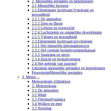
2. Menselijke prestaties en beperkingen
2.1 Menselijke factoren
2.2 Elementaire luchtvaart fysiologie en
gezondheid
2.2.1 De atmosfeer
2.2.2 Zien en illusie
2.2.3 Gehoor en evenwicht
2.2.4 Luchtziekte en ruimtelijke desoriëntatie
2.2.5 Vliegen en gezondheid
2.3 Elementaire luchtvaart psychologie
2.3.1 Het menselijk informatieproces
2.3.2 Het centrale besluitvormingskanaal
2.3.3 Spanning en stress
2.3.4 Inzicht en besluitvorming
2.4 Het gebruik van zuurstof
Literatuur menselijke prestaties en beperkingen
PowerpointMenselijke prestaties
3. Meteo
Meteorologie Afdrukken
3. Meteorologie
3.1 De atmosfeer
3.2 Wind
3.3 Thermodynamica
3.4 Wolken en mist
3.5 Neerslag