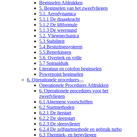
Beginselen Afdrukken
5. Beginselen van het zweefvliegen
5.1. Aerodynamica
5.1.1 De draagkracht
5.1.2 De liftformule
5.1.3 De weerstand
5.2. Vliegmechanica
5.3 Stabiliteit
5.4 Besturingssysteem
5.5.Beperkingen
5.6. Overtrek en vrille
5.7 Spiraalduik
Literatuur en colofon beginselen
Powerpoint beginselen
6. Operationele procedures
Operationele Procedures Afdrukken
6. Operationele procedures voor het
zweefvliegen
6.1 Algemene voorschriften
6.2 Startmethoden
6.2.1 De lierstart
6.2.2 De sleepstart
6.2.3 De sleepvlieger
6.2.4 De zelfstartmethode en gebruik turbo
6.3 Thermiek- en bergvliegen