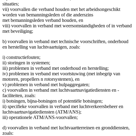
situaties;
vii) voorvallen die verband houden met het arbeidsongeschikt
worden van bemanningsleden of die anderszins
met bemanningsleden verband houden, en
viii) voorvallen in verband met weersomstandigheden of in verband
met beveiliging;
b) voorvallen in verband met technische voorschriften, onderhoud
en herstelling van luchtvaartuigen, zoals:
i) constructiefouten;
ii) storingen in systemen;
iii) problemen in verband met onderhoud en herstelling;
iv) problemen in verband met voortstuwing (met inbegrip van
motoren, propellers n rotorsystemen), en
v) problemen in verband met hulpaggregaten;
c) voorvallen in verband met luchtvaartnavigatiediensten en -
faciliteiten, zoals:
i) botsingen, bijna-botsingen of potentiële botsingen;
ii) specifieke voorvallen in verband met luchtverkeersbeheer en
luchtvaartnavigatiediensten (ATM/ANS);
iii) operationele ATM/ANS-voorvallen;
d) voorvallen in verband met luchtvaartterreinen en gronddiensten,
zoals: