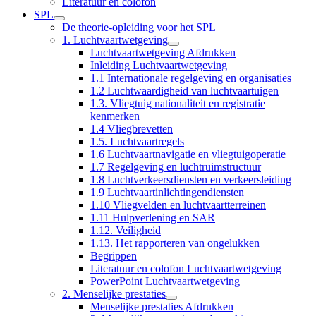
Literatuur en colofon
SPL
De theorie-opleiding voor het SPL
1. Luchtvaartwetgeving
Luchtvaartwetgeving Afdrukken
Inleiding Luchtvaartwetgeving
1.1 Internationale regelgeving en organisaties
1.2 Luchtwaardigheid van luchtvaartuigen
1.3. Vliegtuig nationaliteit en registratie
kenmerken
1.4 Vliegbrevetten
1.5. Luchtvaartregels
1.6 Luchtvaartnavigatie en vliegtuigoperatie
1.7 Regelgeving en luchtruimstructuur
1.8 Luchtverkeersdiensten en verkeersleiding
1.9 Luchtvaartinlichtingendiensten
1.10 Vliegvelden en luchtvaartterreinen
1.11 Hulpverlening en SAR
1.12. Veiligheid
1.13. Het rapporteren van ongelukken
Begrippen
Literatuur en colofon Luchtvaartwetgeving
PowerPoint Luchtvaartwetgeving
2. Menselijke prestaties
Menselijke prestaties Afdrukken