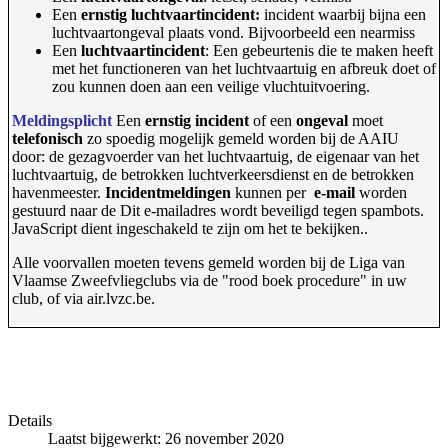
Een
ernstig luchtvaartincident:
incident waarbij bijna een
luchtvaartongeval plaats vond. Bijvoorbeeld een nearmiss
Een
luchtvaartincident
: Een gebeurtenis die te maken heeft
met het functioneren van het luchtvaartuig en afbreuk doet of
zou kunnen doen aan een veilige vluchtuitvoering.
Meldingsplicht
Een
ernstig incident
of een
ongeval
moet
telefonisch
zo spoedig mogelijk gemeld worden bij de AAIU
door: de gezagvoerder van het luchtvaartuig, de eigenaar van het
luchtvaartuig, de betrokken luchtverkeersdienst en de betrokken
havenmeester.
Incidentmeldingen
kunnen per
e-mail
worden
gestuurd naar de
Dit e-mailadres wordt beveiligd tegen spambots.
JavaScript dient ingeschakeld te zijn om het te bekijken.
.
Alle voorvallen moeten tevens gemeld worden bij de Liga van
Vlaamse Zweefvliegclubs via de "rood boek procedure" in uw
club, of via air.lvzc.be.
Details
Laatst bijgewerkt: 26 november 2020