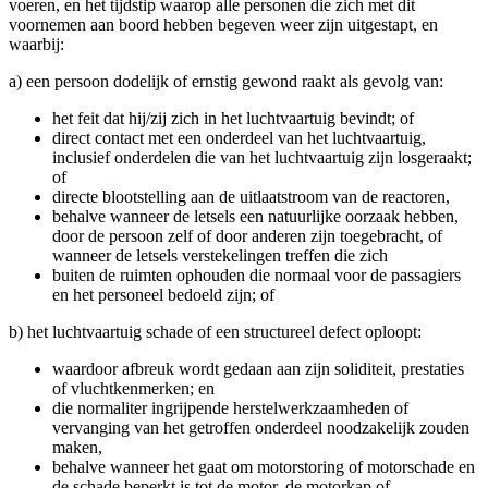
voeren, en het tijdstip waarop alle personen die zich met dit
voornemen aan boord hebben begeven weer zijn uitgestapt, en
waarbij:
a) een persoon dodelijk of ernstig gewond raakt als gevolg van:
het feit dat hij/zij zich in het luchtvaartuig bevindt; of
direct contact met een onderdeel van het luchtvaartuig,
inclusief onderdelen die van het luchtvaartuig zijn losgeraakt;
of
directe blootstelling aan de uitlaatstroom van de reactoren,
behalve wanneer de letsels een natuurlijke oorzaak hebben,
door de persoon zelf of door anderen zijn toegebracht, of
wanneer de letsels verstekelingen treffen die zich
buiten de ruimten ophouden die normaal voor de passagiers
en het personeel bedoeld zijn; of
b) het luchtvaartuig schade of een structureel defect oploopt:
waardoor afbreuk wordt gedaan aan zijn soliditeit, prestaties
of vluchtkenmerken; en
die normaliter ingrijpende herstelwerkzaamheden of
vervanging van het getroffen onderdeel noodzakelijk zouden
maken,
behalve wanneer het gaat om motorstoring of motorschade en
de schade beperkt is tot de motor, de motorkap of