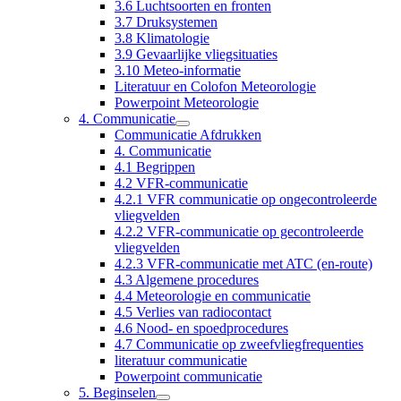
3.6 Luchtsoorten en fronten
3.7 Druksystemen
3.8 Klimatologie
3.9 Gevaarlijke vliegsituaties
3.10 Meteo-informatie
Literatuur en Colofon Meteorologie
Powerpoint Meteorologie
4. Communicatie
Communicatie Afdrukken
4. Communicatie
4.1 Begrippen
4.2 VFR-communicatie
4.2.1 VFR communicatie op ongecontroleerde
vliegvelden
4.2.2 VFR-communicatie op gecontroleerde
vliegvelden
4.2.3 VFR-communicatie met ATC (en-route)
4.3 Algemene procedures
4.4 Meteorologie en communicatie
4.5 Verlies van radiocontact
4.6 Nood- en spoedprocedures
4.7 Communicatie op zweefvliegfrequenties
literatuur communicatie
Powerpoint communicatie
5. Beginselen