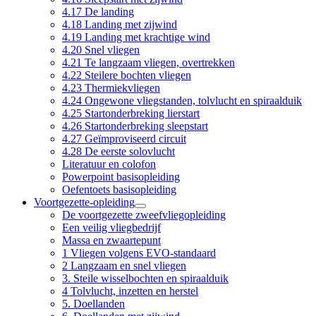
4.17 De landing
4.18 Landing met zijwind
4.19 Landing met krachtige wind
4.20 Snel vliegen
4.21 Te langzaam vliegen, overtrekken
4.22 Steilere bochten vliegen
4.23 Thermiekvliegen
4.24 Ongewone vliegstanden, tolvlucht en spiraalduik
4.25 Startonderbreking lierstart
4.26 Startonderbreking sleepstart
4.27 Geïmproviseerd circuit
4.28 De eerste solovlucht
Literatuur en colofon
Powerpoint basisopleiding
Oefentoets basisopleiding
Voortgezette-opleiding
De voortgezette zweefvliegopleiding
Een veilig vliegbedrijf
Massa en zwaartepunt
1 Vliegen volgens EVO-standaard
2 Langzaam en snel vliegen
3. Steile wisselbochten en spiraalduik
4 Tolvlucht, inzetten en herstel
5. Doellanden