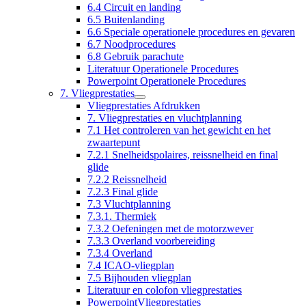
6.4 Circuit en landing
6.5 Buitenlanding
6.6 Speciale operationele procedures en gevaren
6.7 Noodprocedures
6.8 Gebruik parachute
Literatuur Operationele Procedures
Powerpoint Operationele Procedures
7. Vliegprestaties
Vliegprestaties Afdrukken
7. Vliegprestaties en vluchtplanning
7.1 Het controleren van het gewicht en het
zwaartepunt
7.2.1 Snelheidspolaires, reissnelheid en final
glide
7.2.2 Reissnelheid
7.2.3 Final glide
7.3 Vluchtplanning
7.3.1. Thermiek
7.3.2 Oefeningen met de motorzwever
7.3.3 Overland voorbereiding
7.3.4 Overland
7.4 ICAO-vliegplan
7.5 Bijhouden vliegplan
Literatuur en colofon vliegprestaties
PowerpointVliegprestaties