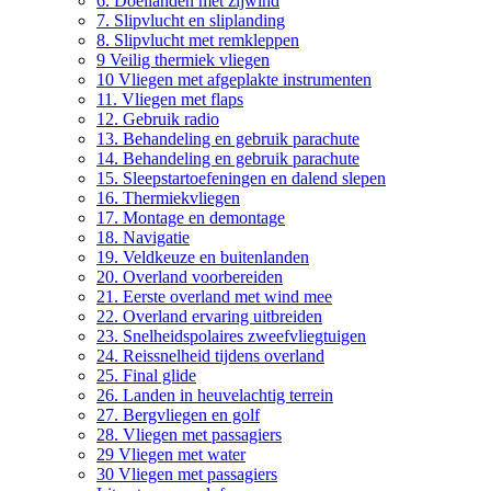
6. Doellanden met zijwind
7. Slipvlucht en sliplanding
8. Slipvlucht met remkleppen
9 Veilig thermiek vliegen
10 Vliegen met afgeplakte instrumenten
11. Vliegen met flaps
12. Gebruik radio
13. Behandeling en gebruik parachute
14. Behandeling en gebruik parachute
15. Sleepstartoefeningen en dalend slepen
16. Thermiekvliegen
17. Montage en demontage
18. Navigatie
19. Veldkeuze en buitenlanden
20. Overland voorbereiden
21. Eerste overland met wind mee
22. Overland ervaring uitbreiden
23. Snelheidspolaires zweefvliegtuigen
24. Reissnelheid tijdens overland
25. Final glide
26. Landen in heuvelachtig terrein
27. Bergvliegen en golf
28. Vliegen met passagiers
29 Vliegen met water
30 Vliegen met passagiers