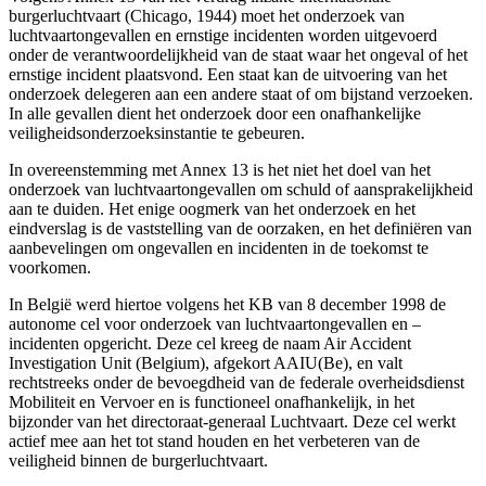
burgerluchtvaart (Chicago, 1944) moet het onderzoek van
luchtvaartongevallen en ernstige incidenten worden uitgevoerd
onder de verantwoordelijkheid van de staat waar het ongeval of het
ernstige incident plaatsvond. Een staat kan de uitvoering van het
onderzoek delegeren aan een andere staat of om bijstand verzoeken.
In alle gevallen dient het onderzoek door een onafhankelijke
veiligheidsonderzoeksinstantie te gebeuren.
In overeenstemming met Annex 13 is het niet het doel van het
onderzoek van luchtvaartongevallen om schuld of aansprakelijkheid
aan te duiden. Het enige oogmerk van het onderzoek en het
eindverslag is de vaststelling van de oorzaken, en het definiëren van
aanbevelingen om ongevallen en incidenten in de toekomst te
voorkomen.
In België werd hiertoe volgens het KB van 8 december 1998 de
autonome cel voor onderzoek van luchtvaartongevallen en –
incidenten opgericht. Deze cel kreeg de naam Air Accident
Investigation Unit (Belgium), afgekort AAIU(Be), en valt
rechtstreeks onder de bevoegdheid van de federale overheidsdienst
Mobiliteit en Vervoer en is functioneel onafhankelijk, in het
bijzonder van het directoraat-generaal Luchtvaart. Deze cel werkt
actief mee aan het tot stand houden en het verbeteren van de
veiligheid binnen de burgerluchtvaart.