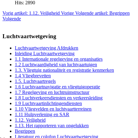
Hits: 2890
Vorig artikel: 1.12. Veiligheid
Vorige
Volgende artikel: Begrippen
Volgende
Luchtvaartwetgeving
Luchtvaartwetgeving Afdrukken
Inleiding Luchtvaartwetgeving
1.1 Internationale regelgeving en organisaties
1.2 Luchtwaardigheid van luchtvaartuigen
1.3. Vliegtuig nationaliteit en registratie kenmerken
1.4 Vliegbrevetten
1.5. Luchtvaartregels
1.6 Luchtvaartnavigatie en vliegtuigoperatie
1.7 Regelgeving en luchtruimstructuur
1.8 Luchtverkeersdiensten en verkeersleiding
1.9 Luchtvaartinlichtingendiensten
1.10 Vliegvelden en luchtvaartterreinen
1.11 Hulpverlening en SAR
1.12. Veiligheid
1.13. Het rapporteren van ongelukken
Begrippen
Literatuur en colofon Luchtvaartwetgeving