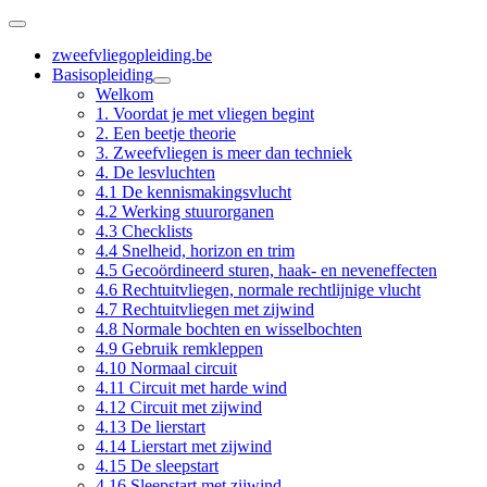
zweefvliegopleiding.be
Basisopleiding
Welkom
1. Voordat je met vliegen begint
2. Een beetje theorie
3. Zweefvliegen is meer dan techniek
4. De lesvluchten
4.1 De kennismakingsvlucht
4.2 Werking stuurorganen
4.3 Checklists
4.4 Snelheid, horizon en trim
4.5 Gecoördineerd sturen, haak- en neveneffecten
4.6 Rechtuitvliegen, normale rechtlijnige vlucht
4.7 Rechtuitvliegen met zijwind
4.8 Normale bochten en wisselbochten
4.9 Gebruik remkleppen
4.10 Normaal circuit
4.11 Circuit met harde wind
4.12 Circuit met zijwind
4.13 De lierstart
4.14 Lierstart met zijwind
4.15 De sleepstart
4.16 Sleepstart met zijwind