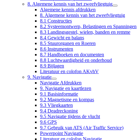
8. Algemene kennis van het zweefvliegtuig
Algemene kennis afdrukken
8. Algemene kennis van het zweefvliegtuig
8.1 Constructies
8.2 Systeemontwerp, Belastingen en Spanningen
8.3 Landingsgestel, wielen, banden en remme
8.4 Gewicht en balans
8.5 Stuurorganen en Roeren
8.6 Instrumenten
8.7 Handboeken en documenten
8.8 Luchtwaardigheid en onderhoud
8.9 Bijlagen
Literatuur en colofon AKvhV
9. Navigatie
Navigatie Afdrukken
9. Navigatie en kaartlezen
9.1 Basisinformatie
9.2 Magnetisme en kompas
9.3 Vliegkaarten
9.4 Deadreckoning
9.5 Navigatie tijdens de vlucht
9.6 GPS
9.7 Gebruik van ATS (Air Traffic Service)
Powerpoint Navigatie
Literatuur en colofon Navigatie