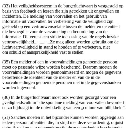
(33) Het veiligheidssysteem in de burgerluchtvaart is vastgesteld op
basis van feedback en lessen die zijn getrokken uit ongevallen en
incidenten. De melding van voorvallen en het gebruik van
informatie uit voorvallen ter verbetering van de veiligheid zijn
gestoeld op een vertrouwensrelatie tussen de melder en de entiteit
die bevoegd is voor de verzameling en beoordeling van de
informatie. Dit vereist een strikte toepassing van de regels inzake
vertrouwelijkheid..............Ze mag alleen worden gebruikt om de
luchtvaartveiligheid in stand te houden of te verbeteren, niet
om schuld of aansprakelijkheid vast te stellen.
(35) Een melder of een in voorvalmeldingen genoemde persoon
moet op passende wijze worden beschermd. Daarom moeten de
voorvalmeldingen worden geanonimiseerd en mogen de gegevens
betreffende de identiteit van de melder en van de in de
voorvalmeldingen genoemde personen niet in de gegevensbanken
worden ingevoerd.
(36) In de burgerluchtvaart moet ook worden gezorgd voor een
„veiligheidscultuur” die spontane melding van voorvallen bevordert
en zo bijdraagt tot de ontwikkeling van een „cultuur van billijkheid”.
(51) Sancties moeten in het bijzonder kunnen worden opgelegd aan
iedere persoon of entiteit die, in strijd met deze verordening, onjuist
gebruik maken van overeenkomstig deze verordening beschermde