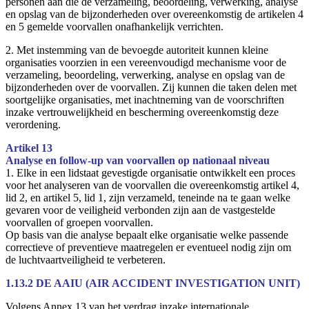
personen aan die de verzameling, beoordeling, verwerking, analyse
en opslag van de bijzonderheden over overeenkomstig de artikelen 4
en 5 gemelde voorvallen onafhankelijk verrichten.
2. Met instemming van de bevoegde autoriteit kunnen kleine
organisaties voorzien in een vereenvoudigd mechanisme voor de
verzameling, beoordeling, verwerking, analyse en opslag van de
bijzonderheden over de voorvallen. Zij kunnen die taken delen met
soortgelijke organisaties, met inachtneming van de voorschriften
inzake vertrouwelijkheid en bescherming overeenkomstig deze
verordening.
Artikel 13
Analyse en follow-up van voorvallen op nationaal niveau
1. Elke in een lidstaat gevestigde organisatie ontwikkelt een proces
voor het analyseren van de voorvallen die overeenkomstig artikel 4,
lid 2, en artikel 5, lid 1, zijn verzameld, teneinde na te gaan welke
gevaren voor de veiligheid verbonden zijn aan de vastgestelde
voorvallen of groepen voorvallen.
Op basis van die analyse bepaalt elke organisatie welke passende
correctieve of preventieve maatregelen er eventueel nodig zijn om
de luchtvaartveiligheid te verbeteren.
1.13.2 DE AAIU (AIR ACCIDENT INVESTIGATION UNIT)
Volgens Annex 13 van het verdrag inzake internationale