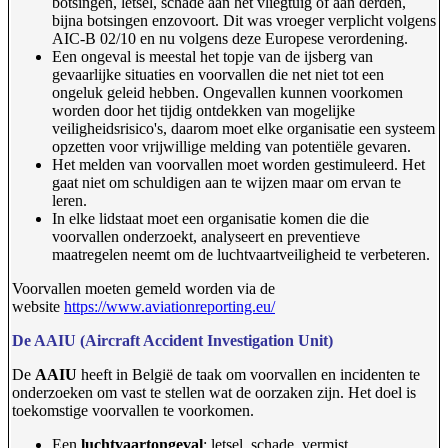
botsingen, letsel, schade aan het vliegtuig of aan derden,
bijna botsingen enzovoort. Dit was vroeger verplicht volgens
AIC-B 02/10 en nu volgens deze Europese verordening.
Een ongeval is meestal het topje van de ijsberg van
gevaarlijke situaties en voorvallen die net niet tot een
ongeluk geleid hebben. Ongevallen kunnen voorkomen
worden door het tijdig ontdekken van mogelijke
veiligheidsrisico's, daarom moet elke organisatie een systeem
opzetten voor vrijwillige melding van potentiële gevaren.
Het melden van voorvallen moet worden gestimuleerd. Het
gaat niet om schuldigen aan te wijzen maar om ervan te
leren.
In elke lidstaat moet een organisatie komen die die
voorvallen onderzoekt, analyseert en preventieve
maatregelen neemt om de luchtvaartveiligheid te verbeteren.
Voorvallen moeten gemeld worden via de
website
https://www.aviationreporting.eu/
De AAIU (Aircraft Accident Investigation Unit)
De
AAIU
heeft in België de taak om voorvallen en incidenten te
onderzoeken om vast te stellen wat de oorzaken zijn. Het doel is
toekomstige voorvallen te voorkomen.
Een
luchtvaartongeval
: letsel, schade, vermist.