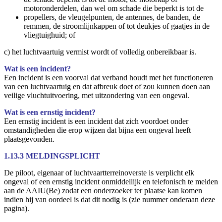
motoronderdelen, dan wel om schade die beperkt is tot de
propellers, de vleugelpunten, de antennes, de banden, de
remmen, de stroomlijnkappen of tot deukjes of gaatjes in de
vliegtuighuid; of
c) het luchtvaartuig vermist wordt of volledig onbereikbaar is.
Wat is een incident?
Een incident is een voorval dat verband houdt met het functioneren
van een luchtvaartuig en dat afbreuk doet of zou kunnen doen aan
veilige vluchtuitvoering, met uitzondering van een ongeval.
Wat is een ernstig incident?
Een ernstig incident is een incident dat zich voordoet onder
omstandigheden die erop wijzen dat bijna een ongeval heeft
plaatsgevonden.
1.13.3 MELDINGSPLICHT
De piloot, eigenaar of luchtvaartterreinoverste is verplicht elk
ongeval of een ernstig incident onmiddellijk en telefonisch te melden
aan de AAIU(Be) zodat een onderzoeker ter plaatse kan komen
indien hij van oordeel is dat dit nodig is (zie nummer onderaan deze
pagina).