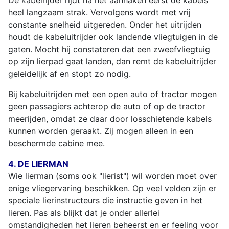
De kabelrijder rijdt na het aanhaken eerst de kabels
heel langzaam strak. Vervolgens wordt met vrij
constante snelheid uitgereden. Onder het uitrijden
houdt de kabeluitrijder ook landende vliegtuigen in de
gaten. Mocht hij constateren dat een zweefvliegtuig
op zijn lierpad gaat landen, dan remt de kabeluitrijder
geleidelijk af en stopt zo nodig.
Bij kabeluitrijden met een open auto of tractor mogen
geen passagiers achterop de auto of op de tractor
meerijden, omdat ze daar door losschietende kabels
kunnen worden geraakt. Zij mogen alleen in een
beschermde cabine mee.
4. DE LIERMAN
Wie lierman (soms ook "lierist") wil worden moet over
enige vliegervaring beschikken. Op veel velden zijn er
speciale lierinstructeurs die instructie geven in het
lieren. Pas als blijkt dat je onder allerlei
omstandigheden het lieren beheerst en er feeling voor