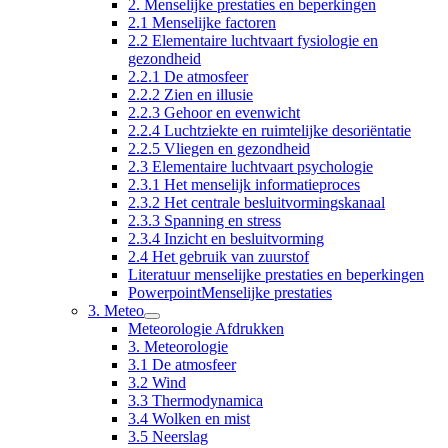
2. Menselijke prestaties en beperkingen
2.1 Menselijke factoren
2.2 Elementaire luchtvaart fysiologie en
gezondheid
2.2.1 De atmosfeer
2.2.2 Zien en illusie
2.2.3 Gehoor en evenwicht
2.2.4 Luchtziekte en ruimtelijke desoriëntatie
2.2.5 Vliegen en gezondheid
2.3 Elementaire luchtvaart psychologie
2.3.1 Het menselijk informatieproces
2.3.2 Het centrale besluitvormingskanaal
2.3.3 Spanning en stress
2.3.4 Inzicht en besluitvorming
2.4 Het gebruik van zuurstof
Literatuur menselijke prestaties en beperkingen
PowerpointMenselijke prestaties
3. Meteo
Meteorologie Afdrukken
3. Meteorologie
3.1 De atmosfeer
3.2 Wind
3.3 Thermodynamica
3.4 Wolken en mist
3.5 Neerslag