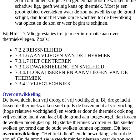
zo'n 10 minuten schijnt. Een gebied dat door de wolken in de
schaduw ligt, geeft weinig kans op thermiek. Moet je een
groot gebied oversteken waar de zon nauwelijks op de grond
schijnt, dan loont het vaak om te wachten tot de bewolking
wat oplost en de zon er weer begint te schijnen.
Bij Hfdst. 7 Vliegprestaties tref je meer informatie aan over
thermiekvliegen. Zoals:
7.2.2 REISSNELHEID
7.3.1.6 AANVLIEGEN VAN DE THERMIEK
7.3.1.7 HET CENTREREN
7.3.1.8 DWARSHELLING EN SNELHEID
7.3.4.1 LOKALISEREN EN AANVLIEGEN VAN DE
THERMIEK
7.3.4.2 VLIEGTECHNIEK
Overontwikkeling
De bovenlucht kan vrij droog of vrij vochtig zijn. Bij droge lucht
lossen de thermiekwolken snel op. Is de bovenlucht al vrij vochtig
(hoge relatieve vochtigheid) en wordt er door de thermiek ook nog
vrij vochtige lucht van laag bij de grond aan toegevoegd, dan lossen
de wolken moeilijker op. Bij sterke thermiek worden er dan sneller
wolken gevormd dan de oude wolken kunnen oplossen. Dit heet
overontwikkeling
. "Het trekt dicht" en de bewolking schermt de
zon af. Op de grond zie je steeds minder plaatsen waar de zon nog