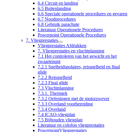
6.4 Circuit en landing
6.5 Buitenlanding
6.6 Speciale operationele procedures en gevaren
6.7 Noodprocedures
6.8 Gebruik parachute
Literatuur Operationele Procedures
Powerpoint Operationele Procedures
7. Vliegprestaties
Vliegprestaties Afdrukken
7. Vliegprestaties en vluchtplanning
7.1 Het controleren van het gewicht en het
zwaartepunt
7.2.1 Snelheidspolaires, reissnelheid en final
glide
7.2.2 Reissnelheid
7.2.3 Final glide
7.3 Vluchtplanning
7.3.1. Thermiek
7.3.2 Oefeningen met de motorzwever
7.3.3 Overland voorbereiding
7.3.4 Overland
7.4 ICAO-vliegplan
7.5 Bijhouden vliegplan
Literatuur en colofon vliegprestaties
PowerpointVliegprestaties