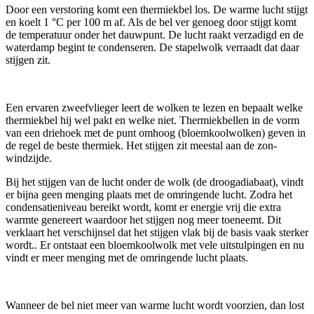
Door een verstoring komt een thermiekbel los. De warme lucht stijgt
en koelt 1 °C per 100 m af. Als de bel ver genoeg door stijgt komt
de temperatuur onder het dauwpunt. De lucht raakt verzadigd en de
waterdamp begint te condenseren. De stapelwolk verraadt dat daar
stijgen zit.
Een ervaren zweefvlieger leert de wolken te lezen en bepaalt welke
thermiekbel hij wel pakt en welke niet. Thermiekbellen in de vorm
van een driehoek met de punt omhoog (bloemkoolwolken) geven in
de regel de beste thermiek. Het stijgen zit meestal aan de zon-
windzijde.
Bij het stijgen van de lucht onder de wolk (de droogadiabaat), vindt
er bijna geen menging plaats met de omringende lucht. Zodra het
condensatieniveau bereikt wordt, komt er energie vrij die extra
warmte genereert waardoor het stijgen nog meer toeneemt. Dit
verklaart het verschijnsel dat het stijgen vlak bij de basis vaak sterker
wordt.. Er ontstaat een bloemkoolwolk met vele uitstulpingen en nu
vindt er meer menging met de omringende lucht plaats.
Wanneer de bel niet meer van warme lucht wordt voorzien, dan lost