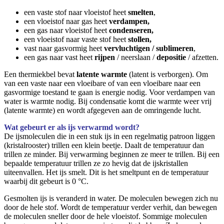
een vaste stof naar vloeistof heet
smelten
,
een vloeistof naar gas heet
verdampen,
een gas naar vloeistof heet
condenseren,
een vloeistof naar vaste stof heet
stollen,
vast naar gasvormig heet
vervluchtigen / sublimeren
,
een gas naar vast heet
rijpen
/ neerslaan /
depositie
/ afzetten.
Een thermiekbel bevat
latente warmte
(latent is verborgen). Om
van een vaste naar een vloeibare of van een vloeibare naar een
gasvormige toestand te gaan is energie nodig. Voor verdampen van
water is warmte nodig. Bij condensatie komt die warmte weer vrij
(latente warmte) en wordt afgegeven aan de omringende lucht.
Wat gebeurt er als ijs verwarmd wordt?
De ijsmoleculen die in een stuk ijs in een regelmatig patroon liggen
(kristalrooster) trillen een klein beetje. Daalt de temperatuur dan
trillen ze minder. Bij verwarming beginnen ze meer te trillen. Bij een
bepaalde temperatuur trillen ze zo hevig dat de ijskristallen
uiteenvallen. Het ijs smelt. Dit is het smeltpunt en de temperatuur
waarbij dit gebeurt is 0 °C.
Gesmolten ijs is veranderd in water. De moleculen bewegen zich nu
door de hele stof. Wordt de temperatuur verder verhit, dan bewegen
de moleculen sneller door de hele vloeistof. Sommige moleculen