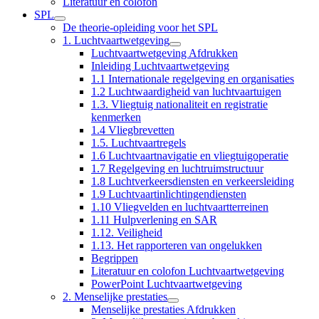
Literatuur en colofon
SPL
De theorie-opleiding voor het SPL
1. Luchtvaartwetgeving
Luchtvaartwetgeving Afdrukken
Inleiding Luchtvaartwetgeving
1.1 Internationale regelgeving en organisaties
1.2 Luchtwaardigheid van luchtvaartuigen
1.3. Vliegtuig nationaliteit en registratie
kenmerken
1.4 Vliegbrevetten
1.5. Luchtvaartregels
1.6 Luchtvaartnavigatie en vliegtuigoperatie
1.7 Regelgeving en luchtruimstructuur
1.8 Luchtverkeersdiensten en verkeersleiding
1.9 Luchtvaartinlichtingendiensten
1.10 Vliegvelden en luchtvaartterreinen
1.11 Hulpverlening en SAR
1.12. Veiligheid
1.13. Het rapporteren van ongelukken
Begrippen
Literatuur en colofon Luchtvaartwetgeving
PowerPoint Luchtvaartwetgeving
2. Menselijke prestaties
Menselijke prestaties Afdrukken