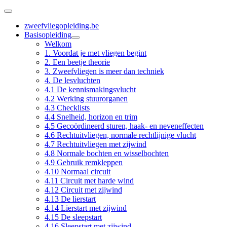
zweefvliegopleiding.be
Basisopleiding
Welkom
1. Voordat je met vliegen begint
2. Een beetje theorie
3. Zweefvliegen is meer dan techniek
4. De lesvluchten
4.1 De kennismakingsvlucht
4.2 Werking stuurorganen
4.3 Checklists
4.4 Snelheid, horizon en trim
4.5 Gecoördineerd sturen, haak- en neveneffecten
4.6 Rechtuitvliegen, normale rechtlijnige vlucht
4.7 Rechtuitvliegen met zijwind
4.8 Normale bochten en wisselbochten
4.9 Gebruik remkleppen
4.10 Normaal circuit
4.11 Circuit met harde wind
4.12 Circuit met zijwind
4.13 De lierstart
4.14 Lierstart met zijwind
4.15 De sleepstart
4.16 Sleepstart met zijwind