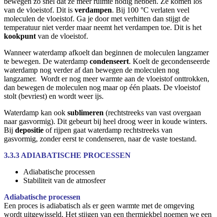
bewegen zo snel dat ze meer ruimte nodig hebben. Ze komen los
van de vloeistof. Dit is
verdampen
. Bij 100 °C verlaten veel
moleculen de vloeistof. Ga je door met verhitten dan stijgt de
temperatuur niet verder maar neemt het verdampen toe. Dit is het
kookpunt
van de vloeistof.
Wanneer waterdamp afkoelt dan beginnen de moleculen langzamer
te bewegen. De waterdamp
condenseert
. Koelt de gecondenseerde
waterdamp nog verder af dan bewegen de moleculen nog
langzamer. Wordt er nog meer warmte aan de vloeistof onttrokken,
dan bewegen de moleculen nog maar op één plaats. De vloeistof
stolt (bevriest) en wordt weer ijs.
Waterdamp kan ook
sublimeren
(rechtstreeks van vast overgaan
naar gasvormig). Dit gebeurt bij heel droog weer in koude winters.
Bij
depositie
of rijpen gaat waterdamp rechtstreeks van
gasvormig, zonder eerst te condenseren, naar de vaste toestand.
3.3.3 ADIABATISCHE PROCESSEN
Adiabatische processen
Stabiliteit van de atmosfeer
Adiabatische processen
Een proces is adiabatisch als er geen warmte met de omgeving
wordt uitgewisseld. Het stijgen van een thermiekbel noemen we een