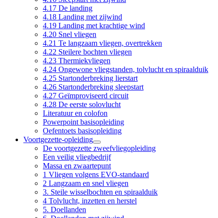
4.17 De landing
4.18 Landing met zijwind
4.19 Landing met krachtige wind
4.20 Snel vliegen
4.21 Te langzaam vliegen, overtrekken
4.22 Steilere bochten vliegen
4.23 Thermiekvliegen
4.24 Ongewone vliegstanden, tolvlucht en spiraalduik
4.25 Startonderbreking lierstart
4.26 Startonderbreking sleepstart
4.27 Geïmproviseerd circuit
4.28 De eerste solovlucht
Literatuur en colofon
Powerpoint basisopleiding
Oefentoets basisopleiding
Voortgezette-opleiding
De voortgezette zweefvliegopleiding
Een veilig vliegbedrijf
Massa en zwaartepunt
1 Vliegen volgens EVO-standaard
2 Langzaam en snel vliegen
3. Steile wisselbochten en spiraalduik
4 Tolvlucht, inzetten en herstel
5. Doellanden