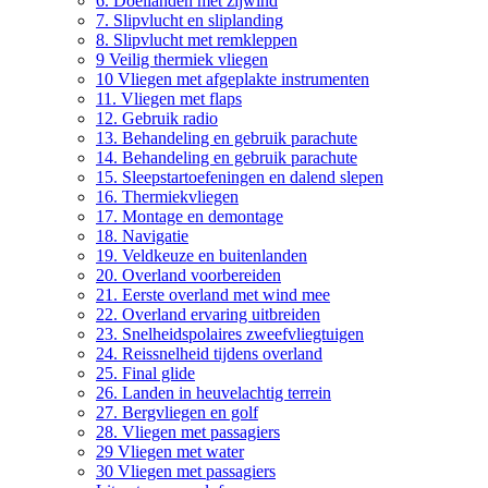
6. Doellanden met zijwind
7. Slipvlucht en sliplanding
8. Slipvlucht met remkleppen
9 Veilig thermiek vliegen
10 Vliegen met afgeplakte instrumenten
11. Vliegen met flaps
12. Gebruik radio
13. Behandeling en gebruik parachute
14. Behandeling en gebruik parachute
15. Sleepstartoefeningen en dalend slepen
16. Thermiekvliegen
17. Montage en demontage
18. Navigatie
19. Veldkeuze en buitenlanden
20. Overland voorbereiden
21. Eerste overland met wind mee
22. Overland ervaring uitbreiden
23. Snelheidspolaires zweefvliegtuigen
24. Reissnelheid tijdens overland
25. Final glide
26. Landen in heuvelachtig terrein
27. Bergvliegen en golf
28. Vliegen met passagiers
29 Vliegen met water
30 Vliegen met passagiers