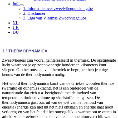
Info
1. Informatie over zweefvliegopleiding.be
2. Disclaimer
3. Liga van Vlaamse Zweefvliegclubs
NL
UK
DU
3.3 THERMODYNAMICA
Zweefvliegers zijn vooral geïnteresseerd in thermiek. De opstijgende
lucht waardoor je op zonne-energie honderden kilometers kunt
vliegen. Om het ontstaan van thermiek te begrijpen heb je enige
kennis van de thermodynamica nodig.
Het woord thermodynamica komt van de Griekse woorden thermos
(warmte) en dunamis (kracht), het is een onderdeel van de
natuurkunde dat zich o.a. bezighoudt met de invloed van
temperatuur, druk en volume op vloeistoffen en gassen. De
thermodynamica gaat o.a. uit van de wet van het behoud van
energie (energie kan niet uit het niets ontstaan en energie gaat nooit
verloren) en van het feit dat het onmogelijk is warmte om te zetten in
arbeid zonder gebruik te maken van een temperatuurverschil, want