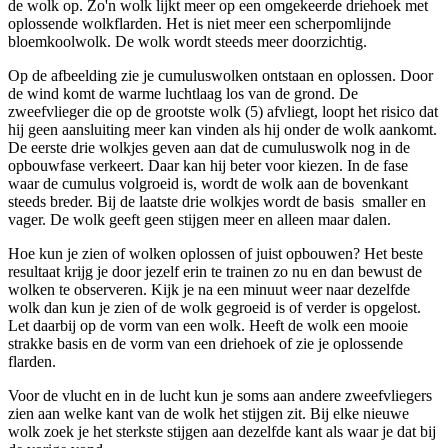
de wolk op. Zo'n wolk lijkt meer op een omgekeerde driehoek met
oplossende wolkflarden. Het is niet meer een scherpomlijnde
bloemkoolwolk. De wolk wordt steeds meer doorzichtig.
Op de afbeelding zie je cumuluswolken ontstaan en oplossen. Door
de wind komt de warme luchtlaag los van de grond. De
zweefvlieger die op de grootste wolk (5) afvliegt, loopt het risico dat
hij geen aansluiting meer kan vinden als hij onder de wolk aankomt.
De eerste drie wolkjes geven aan dat de cumuluswolk nog in de
opbouwfase verkeert. Daar kan hij beter voor kiezen. In de fase
waar de cumulus volgroeid is, wordt de wolk aan de bovenkant
steeds breder. Bij de laatste drie wolkjes wordt de basis smaller en
vager. De wolk geeft geen stijgen meer en alleen maar dalen.
Hoe kun je zien of wolken oplossen of juist opbouwen? Het beste
resultaat krijg je door jezelf erin te trainen zo nu en dan bewust de
wolken te observeren. Kijk je na een minuut weer naar dezelfde
wolk dan kun je zien of de wolk gegroeid is of verder is opgelost.
Let daarbij op de vorm van een wolk. Heeft de wolk een mooie
strakke basis en de vorm van een driehoek of zie je oplossende
flarden.
Voor de vlucht en in de lucht kun je soms aan andere zweefvliegers
zien aan welke kant van de wolk het stijgen zit. Bij elke nieuwe
wolk zoek je het sterkste stijgen aan dezelfde kant als waar je dat bij