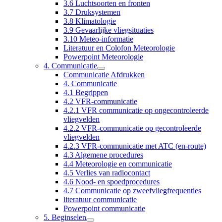
3.6 Luchtsoorten en fronten
3.7 Druksystemen
3.8 Klimatologie
3.9 Gevaarlijke vliegsituaties
3.10 Meteo-informatie
Literatuur en Colofon Meteorologie
Powerpoint Meteorologie
4. Communicatie
Communicatie Afdrukken
4. Communicatie
4.1 Begrippen
4.2 VFR-communicatie
4.2.1 VFR communicatie op ongecontroleerde
vliegvelden
4.2.2 VFR-communicatie op gecontroleerde
vliegvelden
4.2.3 VFR-communicatie met ATC (en-route)
4.3 Algemene procedures
4.4 Meteorologie en communicatie
4.5 Verlies van radiocontact
4.6 Nood- en spoedprocedures
4.7 Communicatie op zweefvliegfrequenties
literatuur communicatie
Powerpoint communicatie
5. Beginselen