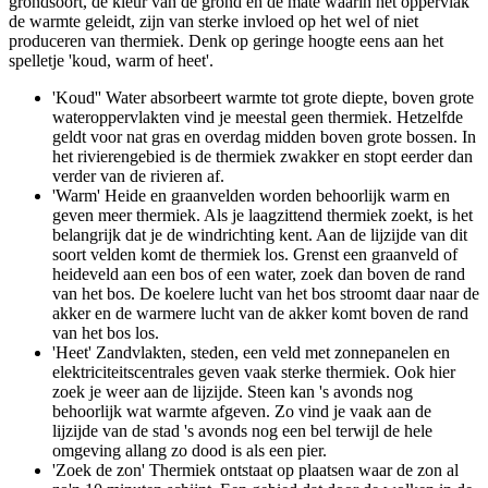
grondsoort, de kleur van de grond en de mate waarin het oppervlak
de warmte geleidt, zijn van sterke invloed op het wel of niet
produceren van thermiek. Denk op geringe hoogte eens aan het
spelletje 'koud, warm of heet'.
'Koud'' Water absorbeert warmte tot grote diepte, boven grote
wateroppervlakten vind je meestal geen thermiek. Hetzelfde
geldt voor nat gras en overdag midden boven grote bossen. In
het rivierengebied is de thermiek zwakker en stopt eerder dan
verder van de rivieren af.
'Warm' Heide en graanvelden worden behoorlijk warm en
geven meer thermiek. Als je laagzittend thermiek zoekt, is het
belangrijk dat je de windrichting kent. Aan de lijzijde van dit
soort velden komt de thermiek los. Grenst een graanveld of
heideveld aan een bos of een water, zoek dan boven de rand
van het bos. De koelere lucht van het bos stroomt daar naar de
akker en de warmere lucht van de akker komt boven de rand
van het bos los.
'Heet' Zandvlakten, steden, een veld met zonnepanelen en
elektriciteitscentrales geven vaak sterke thermiek. Ook hier
zoek je weer aan de lijzijde. Steen kan 's avonds nog
behoorlijk wat warmte afgeven. Zo vind je vaak aan de
lijzijde van de stad 's avonds nog een bel terwijl de hele
omgeving allang zo dood is als een pier.
'Zoek de zon' Thermiek ontstaat op plaatsen waar de zon al