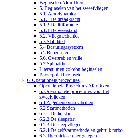
Beginselen Afdrukken
5. Beginselen van het zweefvliegen
5.1. Aerodynamica
5.1.1 De draagkracht
5.1.2 De liftformule
5.1.3 De weerstand
5.2. Vliegmechanica
5.3 Stabiliteit
5.4 Besturingssysteem
5.5.Beperkingen
5.6. Overtrek en vrille
5.7 Spiraalduik
Literatuur en colofon beginselen
Powerpoint beginselen
6. Operationele procedures
Operationele Procedures Afdrukken
6. Operationele procedures voor het
zweefvliegen
6.1 Algemene voorschriften
6.2 Startmethoden
6.2.1 De lierstart
6.2.2 De sleepstart
6.2.3 De sleepvlieger
6.2.4 De zelfstartmethode en gebruik turbo
6.3 Thermiek- en bergvliegen