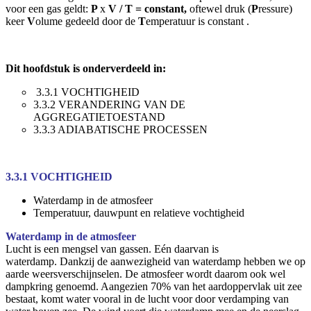
voor een gas geldt:
P
x
V / T = constant,
oftewel druk (
P
ressure)
keer
V
olume gedeeld door de
T
emperatuur is constant .
Dit hoofdstuk is onderverdeeld in:
3.3.1 VOCHTIGHEID
3.3.2 VERANDERING VAN DE
AGGREGATIETOESTAND
3.3.3 ADIABATISCHE PROCESSEN
3.3.1 VOCHTIGHEID
Waterdamp in de atmosfeer
Temperatuur, dauwpunt en relatieve vochtigheid
Waterdamp in de atmosfeer
Lucht is een mengsel van gassen. Eén daarvan is
waterdamp. Dankzij de aanwezigheid van waterdamp hebben we op
aarde weersverschijnselen. De atmosfeer wordt daarom ook wel
dampkring genoemd. Aangezien 70% van het aardoppervlak uit zee
bestaat, komt water vooral in de lucht voor door verdamping van