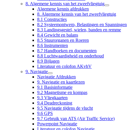
8. Algemene kennis van het zweefvliegtuig
Algemene kennis afdrukken
8. Algemene kennis van het zweefvliegtuig
8.1 Constructies
8.2 Systeemontwerp, Belastingen en Spanningen
8.3 Landingsgestel, wielen, banden en remme
8.4 Gewicht en balans
8.5 Stuurorganen en Roeren
8.6 Instrumenten
8.7 Handboeken en documenten
8.8 Luchtwaardigheid en onderhoud
8.9 Bijlagen
Literatuur en colofon AKvhV
9. Navigatie
Navigatie Afdrukken
9. Navigatie en kaartlezen
9.1 Basisinformatie
9.2 Magnetisme en kompas
9.3 Vliegkaarten
9.4 Deadreckoning
9.5 Navigatie tijdens de vlucht
9.6 GPS
9.7 Gebruik van ATS (Air Traffic Service)
Powerpoint Navigatie
Literatuur en colofon Navigatie