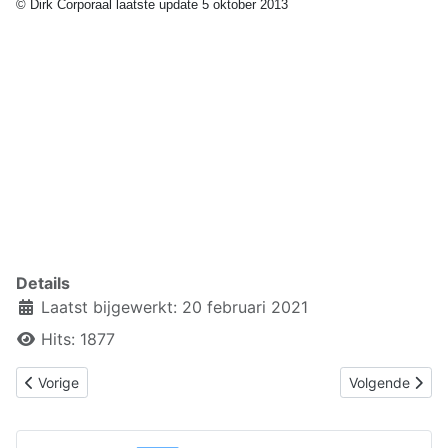
© Dirk Corporaal laatste update 5 oktober 2013
Details
Laatst bijgewerkt: 20 februari 2021
Hits: 1877
Vorig artikel: 2.3.1 Het menselijk informatieproces
Volgende artike
Vorige
Volgende