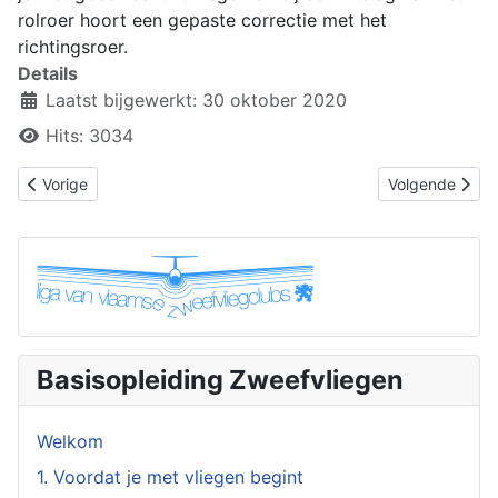
rolroer hoort een gepaste correctie met het
richtingsroer.
Details
Laatst bijgewerkt: 30 oktober 2020
Hits: 3034
Vorig artikel: 4.05 Gecoördineerd sturen, haak- en neveneffecte
Volgende artike
Vorige
Volgende
Basisopleiding Zweefvliegen
Welkom
1. Voordat je met vliegen begint