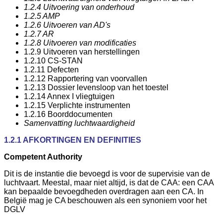
1.2.4 Uitvoering van onderhoud
1.2.5 AMP
1.2.6 Uitvoeren van AD's
1.2.7 AR
1.2.8 Uitvoeren van modificaties
1.2.9 Uitvoeren van herstellingen
1.2.10 CS-STAN
1.2.11 Defecten
1.2.12 Rapportering van voorvallen
1.2.13 Dossier levensloop van het toestel
1.2.14 Annex I vliegtuigen
1.2.15 Verplichte instrumenten
1.2.16 Boorddocumenten
Samenvatting luchtwaardigheid
1.2.1 AFKORTINGEN EN DEFINITIES
Competent Authority
Dit is de instantie die bevoegd is voor de supervisie van de
luchtvaart. Meestal, maar niet altijd, is dat de CAA: een CAA
kan bepaalde bevoegdheden overdragen aan een CA. In
België mag je CA beschouwen als een synoniem voor het
DGLV