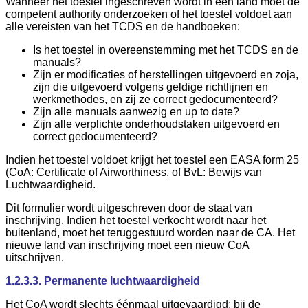
Wanneer het toestel ingeschreven wordt in een land moet de
competent authority onderzoeken of het toestel voldoet aan
alle vereisten van het TCDS en de handboeken:
Is het toestel in overeenstemming met het TCDS en de
manuals?
Zijn er modificaties of herstellingen uitgevoerd en zoja,
zijn die uitgevoerd volgens geldige richtlijnen en
werkmethodes, en zij ze correct gedocumenteerd?
Zijn alle manuals aanwezig en up to date?
Zijn alle verplichte onderhoudstaken uitgevoerd en
correct gedocumenteerd?
Indien het toestel voldoet krijgt het toestel een EASA form 25
(CoA: Certificate of Airworthiness, of BvL: Bewijs van
Luchtwaardigheid.
Dit formulier wordt uitgeschreven door de staat van
inschrijving. Indien het toestel verkocht wordt naar het
buitenland, moet het teruggestuurd worden naar de CA. Het
nieuwe land van inschrijving moet een nieuw CoA
uitschrijven.
1.2.3.3. Permanente luchtwaardigheid
Het CoA wordt slechts éénmaal uitgevaardigd: bij de