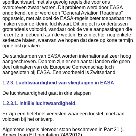
sportluchtvaart, met als gevolg regels die voor ons
overdreven zwaar waren. Dit probleem werd door EASA
onderkend, en er werd een “General Aviation Roadmap”
opgesteld, met als doel de EASA-regels beter toepasbaar te
maken voor de kleine luchtvaart. Dit project is ondertussen
grotendeels voltooid, vandaar ook de vele aanpassingen die
recent zijn gebeurd aan de wetten. Er zijn echter nog enkele
serieuze hiaten, waarvan we hopen dat deze op korte termijn
opgelost geraken.
De standaarden van EASA worden internationaal zeer hoog
aangeschreven. Daarom zijn er een aantal landen die geen
deel uitmaken van de Europese Gemeenschap toch
aangesloten bij EASA. Een voorbeeld is Zwitserland.
1.2.3. Luchtwaardigheid van vliegtuigen in EASA
De luchtwaardigheid gaat in drie stappen
1.2.3.1. Initiële luchtwaardigheid.
Er zijn een heleboel vereisten waar een toestel moet aan
voldoen bij het ontwerp.
Algemene regels hiervoor staan beschreven in Part 21 (=
Annex I van EU regulation 748/2012).