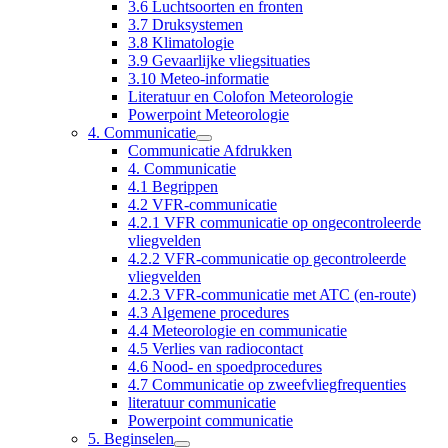
3.6 Luchtsoorten en fronten
3.7 Druksystemen
3.8 Klimatologie
3.9 Gevaarlijke vliegsituaties
3.10 Meteo-informatie
Literatuur en Colofon Meteorologie
Powerpoint Meteorologie
4. Communicatie
Communicatie Afdrukken
4. Communicatie
4.1 Begrippen
4.2 VFR-communicatie
4.2.1 VFR communicatie op ongecontroleerde
vliegvelden
4.2.2 VFR-communicatie op gecontroleerde
vliegvelden
4.2.3 VFR-communicatie met ATC (en-route)
4.3 Algemene procedures
4.4 Meteorologie en communicatie
4.5 Verlies van radiocontact
4.6 Nood- en spoedprocedures
4.7 Communicatie op zweefvliegfrequenties
literatuur communicatie
Powerpoint communicatie
5. Beginselen