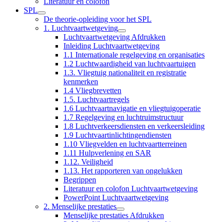
Literatuur en colofon
SPL
De theorie-opleiding voor het SPL
1. Luchtvaartwetgeving
Luchtvaartwetgeving Afdrukken
Inleiding Luchtvaartwetgeving
1.1 Internationale regelgeving en organisaties
1.2 Luchtwaardigheid van luchtvaartuigen
1.3. Vliegtuig nationaliteit en registratie
kenmerken
1.4 Vliegbrevetten
1.5. Luchtvaartregels
1.6 Luchtvaartnavigatie en vliegtuigoperatie
1.7 Regelgeving en luchtruimstructuur
1.8 Luchtverkeersdiensten en verkeersleiding
1.9 Luchtvaartinlichtingendiensten
1.10 Vliegvelden en luchtvaartterreinen
1.11 Hulpverlening en SAR
1.12. Veiligheid
1.13. Het rapporteren van ongelukken
Begrippen
Literatuur en colofon Luchtvaartwetgeving
PowerPoint Luchtvaartwetgeving
2. Menselijke prestaties
Menselijke prestaties Afdrukken