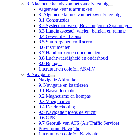
8. Algemene kennis van het zweefvliegtuig
Algemene kennis afdrukken
8. Algemene kennis van het zweefvliegtuig
8.1 Constructies
8.2 Systeemontwerp, Belastingen en Spanningen
8.3 Landingsgestel, wielen, banden en remme
8.4 Gewicht en balans
8.5 Stuurorganen en Roeren
8.6 Instrumenten
8.7 Handboeken en documenten
8.8 Luchtwaardigheid en onderhoud
8.9 Bijlagen
Literatuur en colofon AKvhV
9. Navigatie
Navigatie Afdrukken
9. Navigatie en kaartlezen
9.1 Basisinformatie
9.2 Magnetisme en kompas
9.3 Vliegkaarten
9.4 Deadreckoning
9.5 Navigatie tijdens de vlucht
9.6 GPS
9.7 Gebruik van ATS (Air Traffic Service)
Powerpoint Navigatie
Literatuur en colofon Navigatie