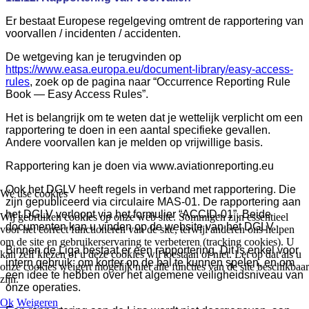
Er bestaat Europese regelgeving omtrent de rapportering van
voorvallen / incidenten / accidenten.
De wetgeving kan je terugvinden op
https://www.easa.europa.eu/document-library/easy-access-
rules
, zoek op de pagina naar “Occurrence Reporting Rule
Book — Easy Access Rules”.
Het is belangrijk om te weten dat je wettelijk verplicht om een
rapportering te doen in een aantal specifieke gevallen.
Andere voorvallen kan je melden op vrijwillige basis.
Rapportering kan je doen via
www.aviationreporting.eu
Ook het DGLV heeft regels in verband met rapportering. Die
We use cookies
zijn gepubliceerd via circulaire MAS-01. De rapportering aan
het DGLV verloopt via het formulier “ACCID-01”. Beide
Wij gebruiken cookies op onze web site. Sommigen zijn essentieel
documenten kan u vinden op de website van het DGLV.
voor het correct functioneren van de site, terwijl anderen ons helpen
om de site en gebruikerservaring te verbeteren (tracking cookies). U
Binnen de Liga bestaat er een rapportering. Dit is enkel voor
kan zelf kiezen of u deze cookies wil toestaan of niet. Let op dat als u
intern gebruik: om korter op de bal te kunnen spelen, en om
onze cookies weigert mogelijk niet alle functies van de site beschikbaar
een idee te hebben over het algemene veiligheidsniveau van
zijn.
onze operaties.
Ok
Weigeren