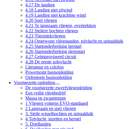
4.17 De landing
4.18 Landing met zijwind
4.19 Landing met krachtige wind
4.20 Snel vliegen
4.21 Te langzaam vliegen, overtrekken
4.22 Steilere bochten vliegen
4.23 Thermiekvliegen
4.24 Ongewone vliegstanden, tolvlucht en spiraalduik
4.25 Startonderbreking lierstart
4.26 Startonderbreking sleepstart
4.27 Geïmproviseerd circuit
4.28 De eerste solovlucht
Literatuur en colofon
Powerpoint basisopleiding
Oefentoets basisopleiding
Voortgezette-opleiding
De voortgezette zweefvliegopleiding
Een veilig vliegbedrijf
Massa en zwaartepunt
1 Vliegen volgens EVO-standaard
2 Langzaam en snel vliegen
3. Steile wisselbochten en spiraalduik
4 Tolvlucht, inzetten en herstel
5. Doellanden