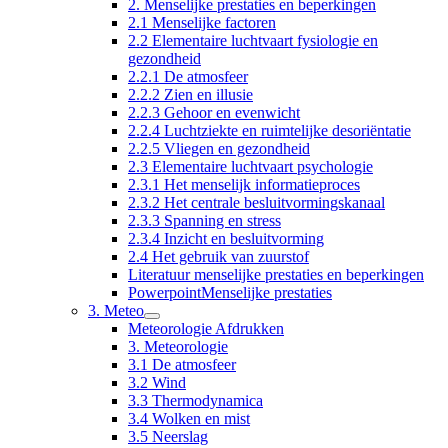
2. Menselijke prestaties en beperkingen
2.1 Menselijke factoren
2.2 Elementaire luchtvaart fysiologie en
gezondheid
2.2.1 De atmosfeer
2.2.2 Zien en illusie
2.2.3 Gehoor en evenwicht
2.2.4 Luchtziekte en ruimtelijke desoriëntatie
2.2.5 Vliegen en gezondheid
2.3 Elementaire luchtvaart psychologie
2.3.1 Het menselijk informatieproces
2.3.2 Het centrale besluitvormingskanaal
2.3.3 Spanning en stress
2.3.4 Inzicht en besluitvorming
2.4 Het gebruik van zuurstof
Literatuur menselijke prestaties en beperkingen
PowerpointMenselijke prestaties
3. Meteo
Meteorologie Afdrukken
3. Meteorologie
3.1 De atmosfeer
3.2 Wind
3.3 Thermodynamica
3.4 Wolken en mist
3.5 Neerslag