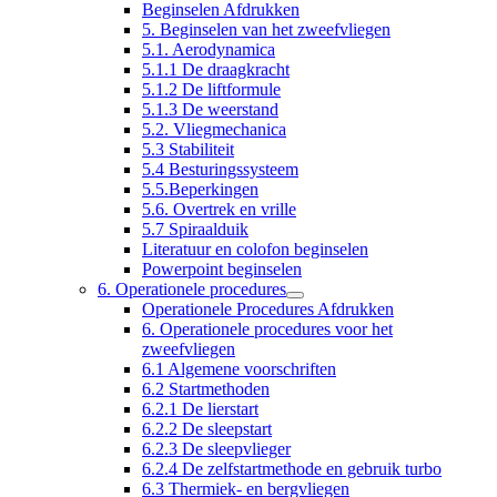
Beginselen Afdrukken
5. Beginselen van het zweefvliegen
5.1. Aerodynamica
5.1.1 De draagkracht
5.1.2 De liftformule
5.1.3 De weerstand
5.2. Vliegmechanica
5.3 Stabiliteit
5.4 Besturingssysteem
5.5.Beperkingen
5.6. Overtrek en vrille
5.7 Spiraalduik
Literatuur en colofon beginselen
Powerpoint beginselen
6. Operationele procedures
Operationele Procedures Afdrukken
6. Operationele procedures voor het
zweefvliegen
6.1 Algemene voorschriften
6.2 Startmethoden
6.2.1 De lierstart
6.2.2 De sleepstart
6.2.3 De sleepvlieger
6.2.4 De zelfstartmethode en gebruik turbo
6.3 Thermiek- en bergvliegen