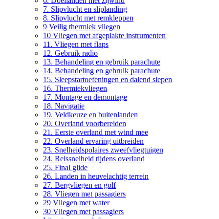
6. Doellanden met zijwind
7. Slipvlucht en sliplanding
8. Slipvlucht met remkleppen
9 Veilig thermiek vliegen
10 Vliegen met afgeplakte instrumenten
11. Vliegen met flaps
12. Gebruik radio
13. Behandeling en gebruik parachute
14. Behandeling en gebruik parachute
15. Sleepstartoefeningen en dalend slepen
16. Thermiekvliegen
17. Montage en demontage
18. Navigatie
19. Veldkeuze en buitenlanden
20. Overland voorbereiden
21. Eerste overland met wind mee
22. Overland ervaring uitbreiden
23. Snelheidspolaires zweefvliegtuigen
24. Reissnelheid tijdens overland
25. Final glide
26. Landen in heuvelachtig terrein
27. Bergvliegen en golf
28. Vliegen met passagiers
29 Vliegen met water
30 Vliegen met passagiers