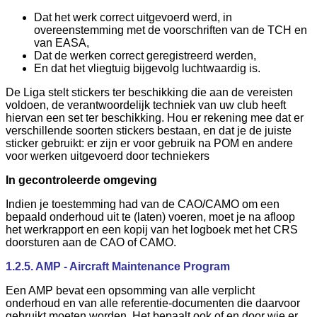
Dat het werk correct uitgevoerd werd, in
overeenstemming met de voorschriften van de TCH en
van EASA,
Dat de werken correct geregistreerd werden,
En dat het vliegtuig bijgevolg luchtwaardig is.
De Liga stelt stickers ter beschikking die aan de vereisten
voldoen, de verantwoordelijk techniek van uw club heeft
hiervan een set ter beschikking. Hou er rekening mee dat er
verschillende soorten stickers bestaan, en dat je de juiste
sticker gebruikt: er zijn er voor gebruik na POM en andere
voor werken uitgevoerd door techniekers
In gecontroleerde omgeving
Indien je toestemming had van de CAO/CAMO om een
bepaald onderhoud uit te (laten) voeren, moet je na afloop
het werkrapport en een kopij van het logboek met het CRS
doorsturen aan de CAO of CAMO.
1.2.5. AMP - Aircraft Maintenance Program
Een AMP bevat een opsomming van alle verplicht
onderhoud en van alle referentie-documenten die daarvoor
gebruikt moeten worden. Het bepaalt ook of en door wie er