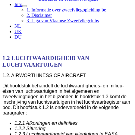
Info
1. Informatie over zweefvliegopleiding.be
2. Disclaimer
3. Liga van Vlaamse Zweefvliegclubs
NL
UK
DU
1.2 LUCHTWAARDIGHEID VAN
LUCHTVAARTUIGEN
1.2. AIRWORTHINESS OF AIRCRAFT
Dit hoofdstuk behandelt de luchtwaardigheids- en milieu-
eisen van luchtvaartuigen in het algemeen en
zweefvliegtuigen in het bijzonder, In hoofdstuk 1.3 komt de
inschrijving van luchtvaartuigen in het luchtvaartregister aan
bod. Dit hoofdstuk 1.2 is onderverdeeld in de volgende
paragrafen:
1.2.1 Afkortingen en definities
1.2.2 Situering
1.2.3 Luchtwaardigheid van vliegtuigen in EASA