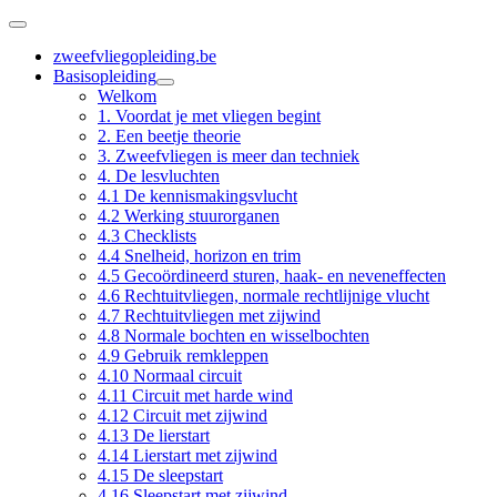
zweefvliegopleiding.be
Basisopleiding
Welkom
1. Voordat je met vliegen begint
2. Een beetje theorie
3. Zweefvliegen is meer dan techniek
4. De lesvluchten
4.1 De kennismakingsvlucht
4.2 Werking stuurorganen
4.3 Checklists
4.4 Snelheid, horizon en trim
4.5 Gecoördineerd sturen, haak- en neveneffecten
4.6 Rechtuitvliegen, normale rechtlijnige vlucht
4.7 Rechtuitvliegen met zijwind
4.8 Normale bochten en wisselbochten
4.9 Gebruik remkleppen
4.10 Normaal circuit
4.11 Circuit met harde wind
4.12 Circuit met zijwind
4.13 De lierstart
4.14 Lierstart met zijwind
4.15 De sleepstart
4.16 Sleepstart met zijwind