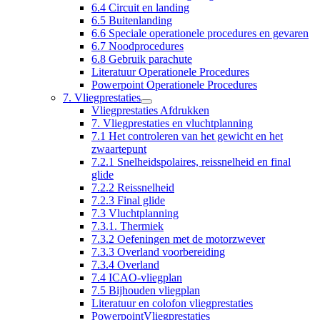
6.4 Circuit en landing
6.5 Buitenlanding
6.6 Speciale operationele procedures en gevaren
6.7 Noodprocedures
6.8 Gebruik parachute
Literatuur Operationele Procedures
Powerpoint Operationele Procedures
7. Vliegprestaties
Vliegprestaties Afdrukken
7. Vliegprestaties en vluchtplanning
7.1 Het controleren van het gewicht en het
zwaartepunt
7.2.1 Snelheidspolaires, reissnelheid en final
glide
7.2.2 Reissnelheid
7.2.3 Final glide
7.3 Vluchtplanning
7.3.1. Thermiek
7.3.2 Oefeningen met de motorzwever
7.3.3 Overland voorbereiding
7.3.4 Overland
7.4 ICAO-vliegplan
7.5 Bijhouden vliegplan
Literatuur en colofon vliegprestaties
PowerpointVliegprestaties