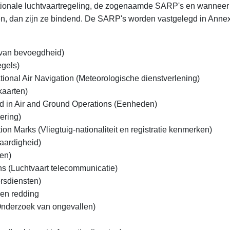
ationale luchtvaartregeling, de zogenaamde SARP's en wanne
, dan zijn ze bindend. De SARP's worden vastgelegd in Annexen
 van bevoegdheid)
egels)
ational Air Navigation (Meteorologische dienstverlening)
kaarten)
d in Air and Ground Operations (Eenheden)
oering)
tion Marks (Vliegtuig-nationaliteit en registratie kenmerken)
waardigheid)
en)
s (Luchtvaart telecommunicatie)
ersdiensten)
en redding
 (Onderzoek van ongevallen)