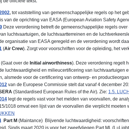
j de officiële tekst.
/2002
,
tot vaststelling van gemeenschappelijke regels op het ge
asis van de oprichting van EASA (European Aviation Safety Agenc
9
Deze verordening betreft de gemeenschappelijke regels over
n luchtvaartuigen, de luchtvaartterreinen en de luchtverkeersle
de organisatie van EASA geregeld en de verordening wordt d
1
(
Air Crew
).
Zorgt voor voorschriften voor de opleiding, het ver
(Gaat over de
Initial airworthiness
). Deze verordening regelt h
 de luchtwaardigheid en milieucertificering van luchtvaartuigen
, alsmede voor de certificering van ontwerp- en productieorgan
2012
van de Europese Commissie stelt dat vanaf 4 december 201
SERA
(Standardised European Rules of the Air). Zie:
1.5. LU
2014
legt de regels vast voor het melden van voorvallen, de ana
5/1018 omvat een lijst van de voorvallen die verplicht moeten
UKKEN
4
Part M
(Maintance) Blijvende luchtwaardigheid: voorschrifte
d. Sinds maart 2020 is voor het zweefvliegen Part ML (L=Light A