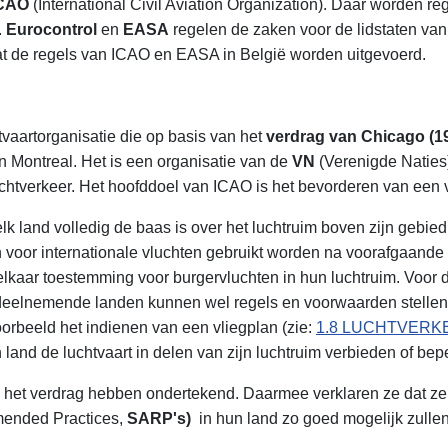
CAO
(International Civil Aviation Organization). Daar worden re
.
Eurocontrol
en
EASA
regelen de zaken voor de lidstaten va
dat de regels van ICAO en EASA in België worden uitgevoerd.
tvaartorganisatie die op basis van het
verdrag van Chicago (1
in Montreal. Het is een organisatie van de
VN
(Verenigde Naties)
uchtverkeer. Het hoofddoel van ICAO is het bevorderen van een ve
land volledig de baas is over het luchtruim boven zijn gebied e
 voor internationale vluchten gebruikt worden na voorafgaande
elkaar toestemming voor burgervluchten in hun luchtruim. Voor 
deelnemende landen kunnen wel regels en voorwaarden stellen 
orbeeld het indienen van een vliegplan (zie:
1.8 LUCHTVERK
 land de luchtvaart in delen van zijn luchtruim verbieden of bep
e het verdrag hebben ondertekend. Daarmee verklaren ze dat z
ended Practices,
SARP's)
in hun land zo goed mogelijk zull