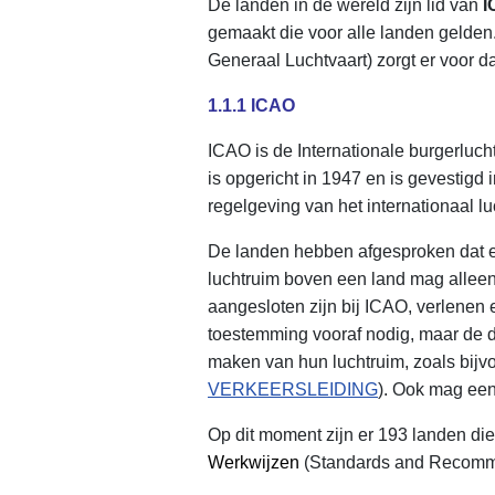
De landen in de wereld zijn lid van
I
gemaakt die voor alle landen gelden
Generaal Luchtvaart) zorgt er voor 
1.1.1 ICAO
ICAO is de Internationale burgerluch
is opgericht in 1947 en is gevestigd 
regelgeving van het internationaal l
De landen hebben afgesproken dat elk 
luchtruim boven een land mag alleen
aangesloten zijn bij ICAO, verlenen 
toestemming vooraf nodig, maar de 
maken van hun luchtruim, zoals bijvo
VERKEERSLEIDING
). Ook mag een
Op dit moment zijn er 193 landen di
Werkwijzen
(Standards and Recomm