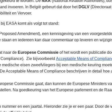
dgekeurd te worden. De
NAA
(National Aviation Authorities), dus
nd invoeren. In België gebeurt dat door het
DGLV
(Directoraat
liteit en Vervoer.
bij EASA komt als volgt tot stand:
 Proposed Amendment), een kennisgeving van een voorgestelde w
 staan en iedereen kan daar commentaar op leveren en wijzigin
at naar de
Europese Commissie
of het wordt een publicatie d
 Compliance). Zie bijvoorbeeld
Acceptable Means of Complianc
lke medische eisen zweefvliegers bij een medische keuring moe
. De Acceptable Means of Compliance beschrijven in detail hoe
uropese Commissie gaat, dan kunnen de Europese Ministers va
stellen. Na goedkeuring van het Europese parlement en de Ra
 nummer en een jaartal. Hieronder zie je er een paar. Door de