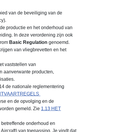
bied van de beveiliging van de
y).
 de productie en het onderhoud van
iding. In deze verordening zijn ook
aarom
Basic Regulation
genoemd.
krijgen van vliegbrevetten en het
et vaststellen van
 en aanverwante producten,
isaties.
4 de nationale reglementering
CHTVAARTREGELS
lyse en de opvolging en de
 worden gemeld. Zie
1.13 HET
n betreffende onderhoud en
ircraft) van toepassing. Je vindt dat