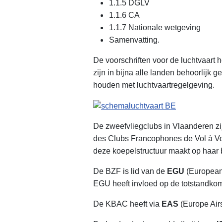
1.1.5 DGLV
1.1.6 CA
1.1.7 Nationale wetgeving
Samenvatting.
De voorschriften voor de luchtvaart 
zijn in bijna alle landen behoorlijk 
houden met luchtvaartregelgeving.
De zweefvliegclubs in Vlaanderen zi
des Clubs Francophones de Vol à V
deze koepelstructuur maakt op haar 
De BZF is lid van de
EGU
(European 
EGU heeft invloed op de totstandkom
De KBAC heeft via
EAS
(Europe Airs