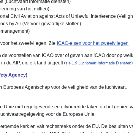
s (Luchtvaart informatie diensten)
erming van het millieu)
ional Civil Aviation against Acts of Unlawful Interference (Veili
ds by Air (Vervoer gevaarlijke stoffen)
dsmanagement)
 voor het zweefvliegen. Zie
ICAO-eisen voor het zweefvliegen
e voorstellen van ICAO over of geven aan ICAO door op welke
n de AIP, die elk land uitgeeft (
zie 1.9 Luchtvaart Informatie Diensten
fety Agency)
en Europees Agentschap voor de veiligheid van de luchtvaart.
 Unie met regelgevende en uitvoerende taken op het gebied v
luchtvaartregelgeving voor de Europese Unie.
 beroemde kerk en valt rechtstreeks onder de EU. De besluite