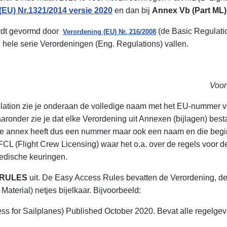
(EU) Nr.1321/
2014 versie 2020
en dan bij
Annex Vb (Part ML)
rdt gevormd door
(de Basic Regulatio
Verordening (EU) Nr. 216/2008
 hele serie Verordeningen (Eng. Regulations) vallen.
Voor
lation zie je onderaan de volledige naam met het EU-nummer 
aronder zie je dat elke Verordening uit Annexen (bijlagen) bes
Elke annex heeft dus een nummer maar ook een naam en die begint
FCL (Flight Crew Licensing) waar het o.a. over de regels voor d
medische keuringen.
 RULES
uit. De Easy Access Rules bevatten de Verordening, 
terial) netjes bijelkaar. Bijvoorbeeld:
ss for Sailplanes) Published October 2020. Bevat alle regelg