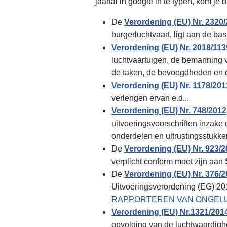
jaartal in google in te typen, kom je bi
De
Verordening (EU) Nr. 2320
burgerluchtvaart, ligt aan de b
Verordening (EU) Nr. 2018/113
luchtvaartuigen, de bemanning va
de taken, de bevoegdheden en 
Verordening (EU) Nr. 1178/201
verlengen ervan e.d...
Verordening (EU) Nr. 748/2012
uitvoeringsvoorschriften inzake
onderdelen en uitrustingsstukken
De
Verordening (EU) Nr. 923/
verplicht conform moet zijn aan
De
Verordening (EU) Nr. 376/
Uitvoeringsverordening (EG) 201
RAPPORTEREN VAN ONGEL
Verordening (EU) Nr.1321/201
opvolging van de luchtwaardighei