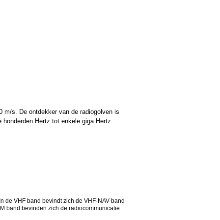
00 m/s. De ontdekker van de radiogolven is
le honderden Hertz tot enkele giga Hertz
 In de VHF band bevindt zich de VHF-NAV band
OM band bevinden zich de radiocommunicatie