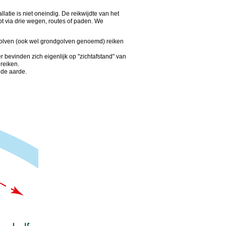
atie is niet oneindig. De reikwijdte van het
pt via drie wegen, routes of paden. We
golven (ook wel grondgolven genoemd) reiken
 bevinden zich eigenlijk op "zichtafstand" van
reiken.
 de aarde.