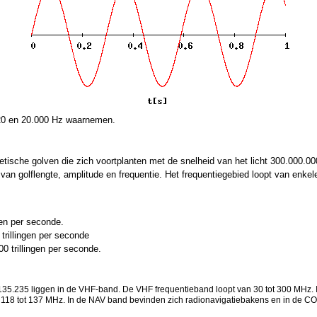
 20 en 20.000 Hz waarnemen.
netische golven die zich voortplanten met de snelheid van het licht 300.000.0
 van golflengte, amplitude en frequentie. Het frequentiegebied loopt van enke
gen per seconde.
trillingen per seconde
00 trillingen per seconde.
135.235 liggen in de VHF-band. De VHF frequentieband loopt van 30 tot 300 MHz.
18 tot 137 MHz. In de NAV band bevinden zich radionavigatiebakens en in de C