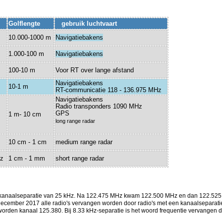
Golflengte
gebruik luchtvaart
10.000-1000 m
Navigatiebakens
z
1.000-100 m
Navigatiebakens
100-10 m
Voor RT over lange afstand
Navigatiebakens
10-1 m
RT-communicatie 118 - 136.975 MHz
Navigatiebakens
Radio transponders 1090 MHz
GPS
1 m- 10 cm
long range radar
10 cm - 1 cm
medium range radar
Hz
1 cm - 1 mm
short range radar
 kanaalseparatie van 25 kHz. Na 122.475 MHz kwam 122.500 MHz en dan 122.525 M
1 december 2017 alle radio's vervangen worden door radio's met een kanaalseparati
orden kanaal 125.380. Bij 8.33 kHz-separatie is het woord frequentie vervangen 