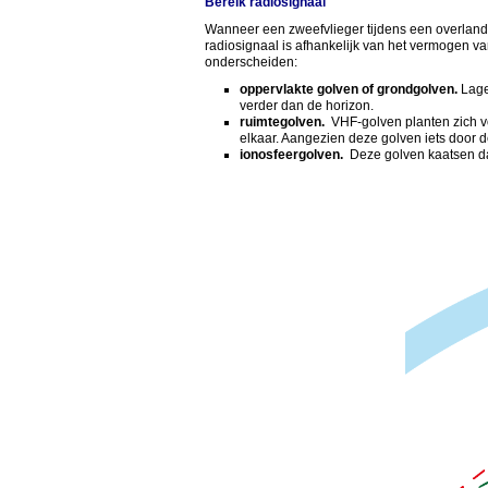
Bereik radiosignaal
Wanneer een zweefvlieger tijdens een overland la
radiosignaal is afhankelijk van het vermogen va
onderscheiden:
oppervlakte golven of grondgolven.
Lage
verder dan de horizon.
ruimtegolven.
VHF-golven planten zich voo
elkaar. Aangezien deze golven iets door d
ionosfeergolven.
Deze golven kaatsen da