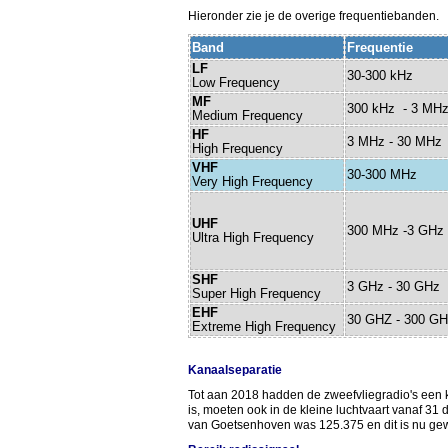
Hieronder zie je de overige frequentiebanden.
Band
Frequentie
LF
30-300 kHz
Low Frequency
MF
300 kHz - 3 MH
Medium Frequency
HF
3 MHz - 30 MHz
High Frequency
VHF
30-300 MHz
Very High Frequency
UHF
300 MHz -3 GHz
Ultra High Frequency
SHF
3 GHz - 30 GHz
Super High Frequency
EHF
30 GHZ - 300 G
Extreme High Frequency
Kanaalseparatie
Tot aan 2018 hadden de zweefvliegradio's een
is, moeten ook in de kleine luchtvaart vanaf 3
van Goetsenhoven was 125.375 en dit is nu gew