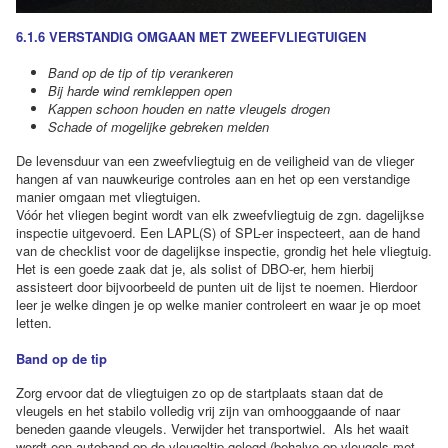
6.1.6 VERSTANDIG OMGAAN MET ZWEEFVLIEGTUIGEN
Band op de tip of tip verankeren
Bij harde wind remkleppen open
Kappen schoon houden en natte vleugels drogen
Schade of mogelijke gebreken melden
De levensduur van een zweefvliegtuig en de veiligheid van de vlieger
hangen af van nauwkeurige controles aan en het op een verstandige
manier omgaan met vliegtuigen.
Vóór het vliegen begint wordt van elk zweefvliegtuig de zgn. dagelijkse
inspectie uitgevoerd. Een LAPL(S) of SPL-er inspecteert, aan de hand
van de checklist voor de dagelijkse inspectie, grondig het hele vliegtuig.
Het is een goede zaak dat je, als solist of DBO-er, hem hierbij
assisteert door bijvoorbeeld de punten uit de lijst te noemen. Hierdoor
leer je welke dingen je op welke manier controleert en waar je op moet
letten.
Band op de tip
Zorg ervoor dat de vliegtuigen zo op de startplaats staan dat de
vleugels en het stabilo volledig vrij zijn van omhooggaande of naar
beneden gaande vleugels. Verwijder het transportwiel. Als het waait
wordt een autoband op de vleugeltip gelegd (behalve op vleugels met