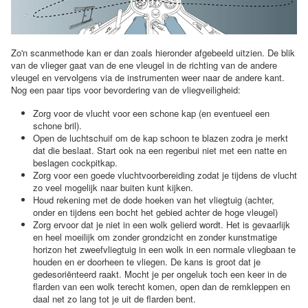
Zo'n scanmethode kan er dan zoals hieronder afgebeeld uitzien. De blik
van de vlieger gaat van de ene vleugel in de richting van de andere
vleugel en vervolgens via de instrumenten weer naar de andere kant.
Nog een paar tips voor bevordering van de vliegveiligheid:
Zorg voor de vlucht voor een schone kap (en eventueel een
schone bril).
Open de luchtschuif om de kap schoon te blazen zodra je merkt
dat die beslaat. Start ook na een regenbui niet met een natte en
beslagen cockpitkap.
Zorg voor een goede vluchtvoorbereiding zodat je tijdens de vlucht
zo veel mogelijk naar buiten kunt kijken.
Houd rekening met de dode hoeken van het vliegtuig (achter,
onder en tijdens een bocht het gebied achter de hoge vleugel)
Zorg ervoor dat je niet in een wolk gelierd wordt. Het is gevaarlijk
en heel moeilijk om zonder grondzicht en zonder kunstmatige
horizon het zweefvliegtuig in een wolk in een normale vliegbaan te
houden en er doorheen te vliegen. De kans is groot dat je
gedesoriënteerd raakt. Mocht je per ongeluk toch een keer in de
flarden van een wolk terecht komen, open dan de remkleppen en
daal net zo lang tot je uit de flarden bent.