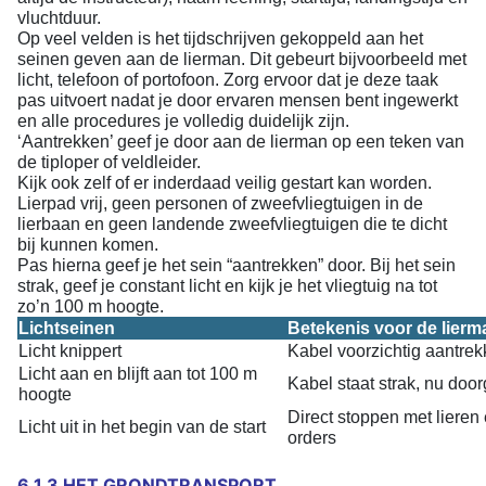
vluchtduur.
Op veel velden is het tijdschrijven gekoppeld aan het
seinen geven aan de lierman. Dit gebeurt bijvoorbeeld met
licht, telefoon of portofoon. Zorg ervoor dat je deze taak
pas uitvoert nadat je door ervaren mensen bent ingewerkt
en alle procedures je volledig duidelijk zijn.
‘Aantrekken’ geef je door aan de lierman op een teken van
de tiploper of veldleider.
Kijk ook zelf of er inderdaad veilig gestart kan worden.
Lierpad vrij, geen personen of zweefvliegtuigen in de
lierbaan en geen landende zweefvliegtuigen die te dicht
bij kunnen komen.
Pas hierna geef je het sein “aantrekken” door. Bij het sein
strak, geef je constant licht en kijk je het vliegtuig na tot
zo’n 100 m hoogte.
Lichtseinen
Betekenis voor de lierm
Licht knippert
Kabel voorzichtig aantre
Licht aan en blijft aan tot 100 m
Kabel staat strak, nu doo
hoogte
Direct stoppen met liere
Licht uit in het begin van de start
orders
6.1.3 HET GRONDTRANSPORT