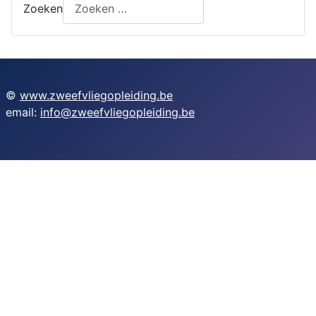
Zoeken
©
www.zweefvliegopleiding.be
email:
info@zweefvliegopleiding.be