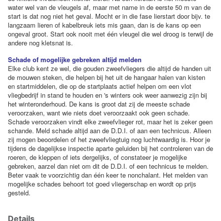
water wel van de vleugels af, maar met name in de eerste 50 m van de
start is dat nog niet het geval. Mocht er in die fase lierstart door bijv. te
langzaam lieren of kabelbreuk iets mis gaan, dan is de kans op een
ongeval groot. Start ook nooit met één vleugel die wel droog is terwijl de
andere nog kletsnat is.
Schade of mogelijke gebreken altijd melden
Elke club kent ze wel, die gouden zweefvliegers die altijd de handen uit
de mouwen steken, die helpen bij het uit de hangaar halen van kisten
en startmiddelen, die op de startplaats actief helpen om een vlot
vliegbedrijf in stand te houden en 's winters ook weer aanwezig zijn bij
het winteronderhoud. De kans is groot dat zij de meeste schade
veroorzaken, want wie niets doet veroorzaakt ook geen schade.
Schade veroorzaken vindt elke zweefvlieger rot, maar het is zeker geen
schande. Meld schade altijd aan de D.D.I. of aan een technicus. Alleen
zij mogen beoordelen of het zweefvliegtuig nog luchtwaardig is. Hoor je
tijdens de dagelijkse inspectie aparte geluiden bij het controleren van de
roeren, de kleppen of iets dergelijks, of constateer je mogelijke
gebreken, aarzel dan niet om dit de D.D.I. of een technicus te melden.
Beter vaak te voorzichtig dan één keer te nonchalant. Het melden van
mogelijke schades behoort tot goed vliegerschap en wordt op prijs
gesteld.
Details