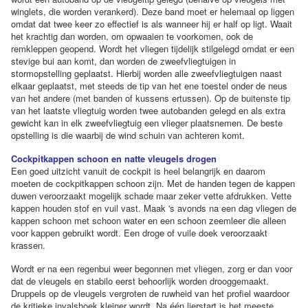
winglets, die worden verankerd). Deze band moet er helemaal op liggen
omdat dat twee keer zo effectief is als wanneer hij er half op ligt. Waait
het krachtig dan worden, om opwaaien te voorkomen, ook de
remkleppen geopend. Wordt het vliegen tijdelijk stilgelegd omdat er een
stevige bui aan komt, dan worden de zweefvliegtuigen in
stormopstelling geplaatst. Hierbij worden alle zweefvliegtuigen naast
elkaar geplaatst, met steeds de tip van het ene toestel onder de neus
van het andere (met banden of kussens ertussen). Op de buitenste tip
van het laatste vliegtuig worden twee autobanden gelegd en als extra
gewicht kan in elk zweefvliegtuig een vlieger plaatsnemen. De beste
opstelling is die waarbij de wind schuin van achteren komt.
Cockpitkappen schoon en natte vleugels drogen
Een goed uitzicht vanuit de cockpit is heel belangrijk en daarom
moeten de cockpitkappen schoon zijn. Met de handen tegen de kappen
duwen veroorzaakt mogelijk schade maar zeker vette afdrukken. Vette
kappen houden stof en vuil vast. Maak 's avonds na een dag vliegen de
kappen schoon met schoon water en een schoon zeemleer die alleen
voor kappen gebruikt wordt. Een droge of vuile doek veroorzaakt
krassen.
Wordt er na een regenbui weer begonnen met vliegen, zorg er dan voor
dat de vleugels en stabilo eerst behoorlijk worden drooggemaakt.
Druppels op de vleugels vergroten de ruwheid van het profiel waardoor
de kritieke invalshoek kleiner wordt. Na één lierstart is het meeste