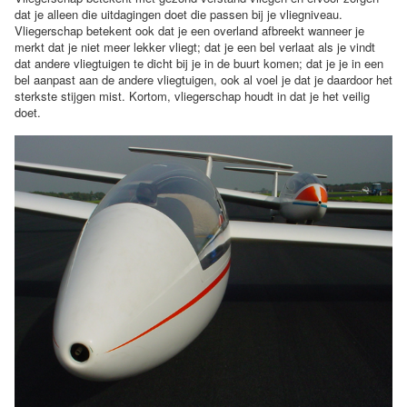
dat je alleen die uitdagingen doet die passen bij je vliegniveau.
Vliegerschap betekent ook dat je een overland afbreekt wanneer je
merkt dat je niet meer lekker vliegt; dat je een bel verlaat als je vindt
dat andere vliegtuigen te dicht bij je in de buurt komen; dat je je in een
bel aanpast aan de andere vliegtuigen, ook al voel je dat je daardoor het
sterkste stijgen mist. Kortom, vliegerschap houdt in dat je het veilig
doet.