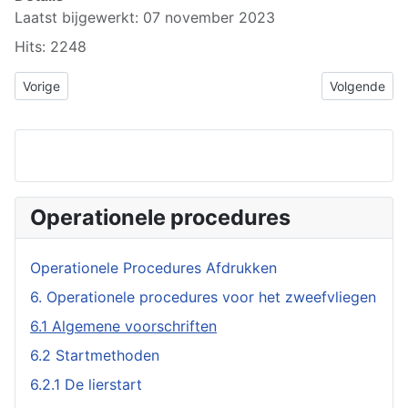
Laatst bijgewerkt: 07 november 2023
Hits: 2248
Vorig artikel: 6. Operationele procedures voor het zweefvliegen
Volgende art
Vorige
Volgende
Operationele procedures
Operationele Procedures Afdrukken
6. Operationele procedures voor het zweefvliegen
6.1 Algemene voorschriften
6.2 Startmethoden
6.2.1 De lierstart