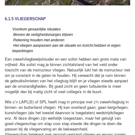
6.1.5 VLIEGERSCHAP
Voorkom gevaarlijke situaties
Binnen de veiligheidsmarges blijven
Rekening houden met anderen
Het vliegen aanpassen aan de situatie en inzicht hebben in eigen
beperkingen
Een zweefvliegbewijshouder en een solist hebben een grote mate van
vrijheid. Als solist mag je binnen zichtafstand van het veld onder
toezicht van de instructeur vliegen. Natuurlijk lukt het de instructeur niet
om je constant in de gaten te houden. Hij verwacht dat je ruim binnen
de gebruikslimieten van het vliegtuig blijft en je vliegen steeds aanpast
aan de omstandigheden. Bij goed zicht en geen turbulentie is meer
mogelijk dan bij matig zicht of veel collega's in de buurt.
Wie z’n LAPL(S) of SPL heeft mag in principe met z'n zweefvliegtuig in
binnen- en buitenland vliegen. Hij kan overland gaan, gaan bergvliegen,
kunstvliegen (als het toestel daarvoor is toegelaten) wedstrijdvliegen
enz. Al deze dingen zijn wettelijk toegestaan, maar het getuigt van
goed vliegerschap om stap voor stap steeds die dingen te doen die
passen bij de vliegervaring en de bekwaamheid.
Vliegerschap betekent met gezond verstand vliegen en ervoor zorgen