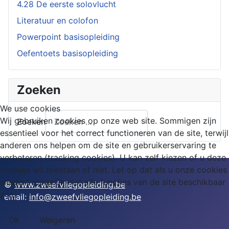
4.28 De eerste solovlucht
Literatuur en colofon
Powerpoint basisopleiding
Oefentoets basisopleiding
Zoeken
We use cookies
Wij gebruiken cookies op onze web site. Sommigen zijn
Zoeken
essentieel voor het correct functioneren van de site, terwijl
anderen ons helpen om de site en gebruikerservaring te
verbeteren (tracking cookies). U kan zelf kiezen of u deze
cookies wil toestaan of niet. Let op dat als u onze cookies
weigert mogelijk niet alle functies van de site beschikbaar
©
www.zweefvliegopleiding.be
zijn.
email:
info@zweefvliegopleiding.be
Ok
Weigeren