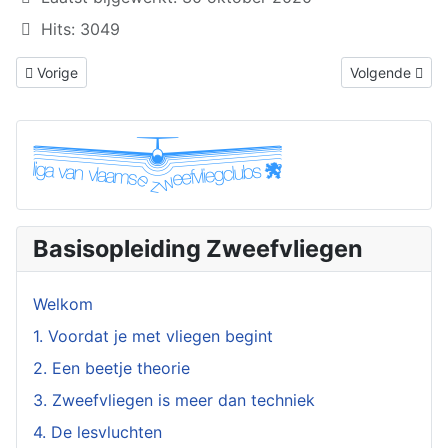
Hits: 3049
Vorig artikel: 4.06 Rechtuitvliegen, normale rechtlijnige vlucht
Volgende artik
Vorige
Volgende
Basisopleiding Zweefvliegen
Welkom
1. Voordat je met vliegen begint
2. Een beetje theorie
3. Zweefvliegen is meer dan techniek
4. De lesvluchten