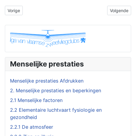
Vorig artikel: 2.3.2 Het centrale besluitvormingskanaal
Volgende arti
Vorige
Volgende
Menselijke prestaties
Menselijke prestaties Afdrukken
2. Menselijke prestaties en beperkingen
2.1 Menselijke factoren
2.2 Elementaire luchtvaart fysiologie en
gezondheid
2.2.1 De atmosfeer