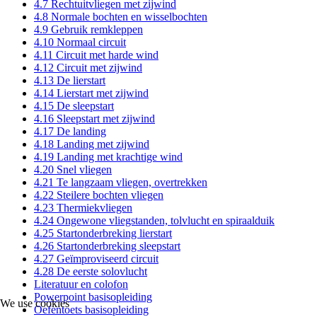
4.7 Rechtuitvliegen met zijwind
4.8 Normale bochten en wisselbochten
4.9 Gebruik remkleppen
4.10 Normaal circuit
4.11 Circuit met harde wind
4.12 Circuit met zijwind
4.13 De lierstart
4.14 Lierstart met zijwind
4.15 De sleepstart
4.16 Sleepstart met zijwind
4.17 De landing
4.18 Landing met zijwind
4.19 Landing met krachtige wind
4.20 Snel vliegen
4.21 Te langzaam vliegen, overtrekken
4.22 Steilere bochten vliegen
4.23 Thermiekvliegen
4.24 Ongewone vliegstanden, tolvlucht en spiraalduik
4.25 Startonderbreking lierstart
4.26 Startonderbreking sleepstart
4.27 Geïmproviseerd circuit
4.28 De eerste solovlucht
Literatuur en colofon
Powerpoint basisopleiding
We use cookies
Oefentoets basisopleiding