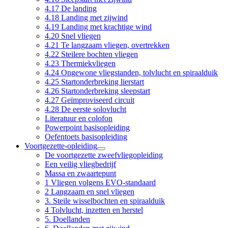
4.17 De landing
4.18 Landing met zijwind
4.19 Landing met krachtige wind
4.20 Snel vliegen
4.21 Te langzaam vliegen, overtrekken
4.22 Steilere bochten vliegen
4.23 Thermiekvliegen
4.24 Ongewone vliegstanden, tolvlucht en spiraalduik
4.25 Startonderbreking lierstart
4.26 Startonderbreking sleepstart
4.27 Geïmproviseerd circuit
4.28 De eerste solovlucht
Literatuur en colofon
Powerpoint basisopleiding
Oefentoets basisopleiding
Voortgezette-opleiding
De voortgezette zweefvliegopleiding
Een veilig vliegbedrijf
Massa en zwaartepunt
1 Vliegen volgens EVO-standaard
2 Langzaam en snel vliegen
3. Steile wisselbochten en spiraalduik
4 Tolvlucht, inzetten en herstel
5. Doellanden