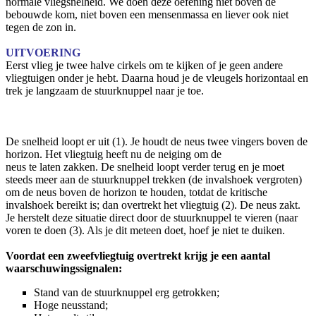
normale vliegsnelheid. We doen deze oefening niet boven de
bebouwde kom, niet boven een mensenmassa en liever ook niet
tegen de zon in.
UITVOERING
Eerst vlieg je twee halve cirkels om te kijken of je geen andere
vliegtuigen onder je hebt. Daarna houd je de vleugels horizontaal en
trek je langzaam de stuurknuppel naar je toe.
De snelheid loopt er uit (1). Je houdt de neus twee vingers boven de
horizon. Het vliegtuig heeft nu de neiging om de
neus te laten zakken. De snelheid loopt verder terug en je moet
steeds meer aan de stuurknuppel trekken (de invalshoek vergroten)
om de neus boven de horizon te houden, totdat de kritische
invalshoek bereikt is; dan overtrekt het vliegtuig (2). De neus zakt.
Je herstelt deze situatie direct door de stuurknuppel te vieren (naar
voren te doen (3). Als je dit meteen doet, hoef je niet te duiken.
Voordat een zweefvliegtuig overtrekt krijg je een aantal
waarschuwingssignalen:
Stand van de stuurknuppel erg getrokken;
Hoge neusstand;