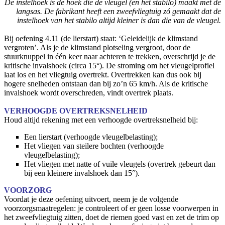
De instelhoek is de hoek die de vleugel (en het stabilo) maakt met de
langsas. De fabrikant heeft een zweefvliegtuig zó gemaakt dat de
instelhoek van het stabilo altijd kleiner is dan die van de vleugel.
Bij oefening 4.11 (de lierstart) staat: ‘Geleidelijk de klimstand
vergroten’. Als je de klimstand plotseling vergroot, door de
stuurknuppel in één keer naar achteren te trekken, overschrijd je de
kritische invalshoek (circa 15°). De stroming om het vleugelprofiel
laat los en het vliegtuig overtrekt. Overtrekken kan dus ook bij
hogere snelheden ontstaan dan bij zo’n 65 km/h. Als de kritische
invalshoek wordt overschreden, vindt overtrek plaats.
VERHOOGDE OVERTREKSNELHEID
Houd altijd rekening met een verhoogde overtreksnelheid bij:
Een lierstart (verhoogde vleugelbelasting);
Het vliegen van steilere bochten (verhoogde
vleugelbelasting);
Het vliegen met natte of vuile vleugels (overtrek gebeurt dan
bij een kleinere invalshoek dan 15°).
VOORZORG
Voordat je deze oefening uitvoert, neem je de volgende
voorzorgsmaatregelen: je controleert of er geen losse voorwerpen in
het zweefvliegtuig zitten, doet de riemen goed vast en zet de trim op