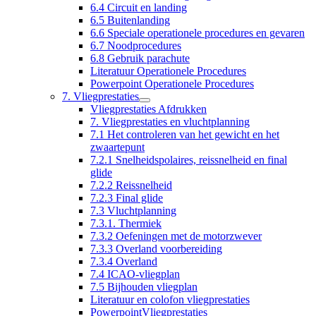
6.4 Circuit en landing
6.5 Buitenlanding
6.6 Speciale operationele procedures en gevaren
6.7 Noodprocedures
6.8 Gebruik parachute
Literatuur Operationele Procedures
Powerpoint Operationele Procedures
7. Vliegprestaties
Vliegprestaties Afdrukken
7. Vliegprestaties en vluchtplanning
7.1 Het controleren van het gewicht en het
zwaartepunt
7.2.1 Snelheidspolaires, reissnelheid en final
glide
7.2.2 Reissnelheid
7.2.3 Final glide
7.3 Vluchtplanning
7.3.1. Thermiek
7.3.2 Oefeningen met de motorzwever
7.3.3 Overland voorbereiding
7.3.4 Overland
7.4 ICAO-vliegplan
7.5 Bijhouden vliegplan
Literatuur en colofon vliegprestaties
PowerpointVliegprestaties