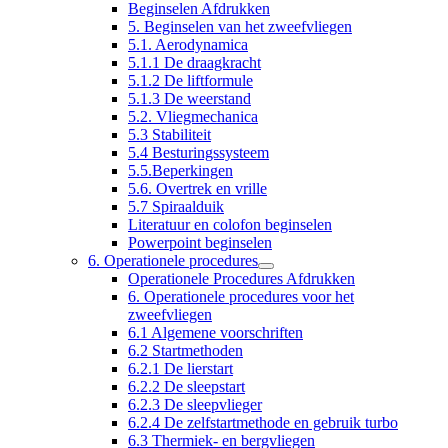
Beginselen Afdrukken
5. Beginselen van het zweefvliegen
5.1. Aerodynamica
5.1.1 De draagkracht
5.1.2 De liftformule
5.1.3 De weerstand
5.2. Vliegmechanica
5.3 Stabiliteit
5.4 Besturingssysteem
5.5.Beperkingen
5.6. Overtrek en vrille
5.7 Spiraalduik
Literatuur en colofon beginselen
Powerpoint beginselen
6. Operationele procedures
Operationele Procedures Afdrukken
6. Operationele procedures voor het
zweefvliegen
6.1 Algemene voorschriften
6.2 Startmethoden
6.2.1 De lierstart
6.2.2 De sleepstart
6.2.3 De sleepvlieger
6.2.4 De zelfstartmethode en gebruik turbo
6.3 Thermiek- en bergvliegen