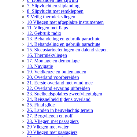
6. Doellanden met zijwind
7. Slipvlucht en sliplanding
8. Slipvlucht met remkleppen
9 Veilig thermiek vliegen
10 Vliegen met afgeplakte instrumenten
11. Vliegen met flaps
12. Gebruik radio
13. Behandeling en gebruik parachute
14. Behandeling en gebruik parachute
15. Sleepstartoefeningen en dalend slepen
16. Thermiekvliegen
17. Montage en demontage
18. Navigatie
19. Veldkeuze en buitenlanden
20. Overland voorbereiden
21. Eerste overland met wind mee
22. Overland ervaring uitbreiden
23. Snelheidspolaires zweefvliegtuigen
24. Reissnelheid tijdens overland
25. Final glide
26. Landen in heuvelachtig terrein
27. Bergvliegen en golf
28. Vliegen met passagiers
29 Vliegen met water
30 Vliegen met passagiers