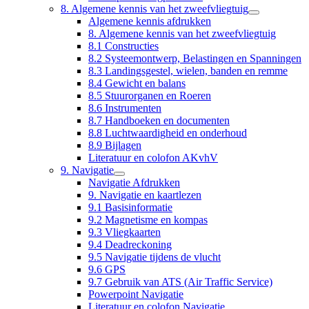
8. Algemene kennis van het zweefvliegtuig
Algemene kennis afdrukken
8. Algemene kennis van het zweefvliegtuig
8.1 Constructies
8.2 Systeemontwerp, Belastingen en Spanningen
8.3 Landingsgestel, wielen, banden en remme
8.4 Gewicht en balans
8.5 Stuurorganen en Roeren
8.6 Instrumenten
8.7 Handboeken en documenten
8.8 Luchtwaardigheid en onderhoud
8.9 Bijlagen
Literatuur en colofon AKvhV
9. Navigatie
Navigatie Afdrukken
9. Navigatie en kaartlezen
9.1 Basisinformatie
9.2 Magnetisme en kompas
9.3 Vliegkaarten
9.4 Deadreckoning
9.5 Navigatie tijdens de vlucht
9.6 GPS
9.7 Gebruik van ATS (Air Traffic Service)
Powerpoint Navigatie
Literatuur en colofon Navigatie