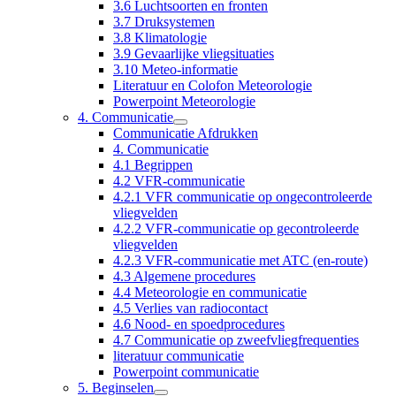
3.6 Luchtsoorten en fronten
3.7 Druksystemen
3.8 Klimatologie
3.9 Gevaarlijke vliegsituaties
3.10 Meteo-informatie
Literatuur en Colofon Meteorologie
Powerpoint Meteorologie
4. Communicatie
Communicatie Afdrukken
4. Communicatie
4.1 Begrippen
4.2 VFR-communicatie
4.2.1 VFR communicatie op ongecontroleerde
vliegvelden
4.2.2 VFR-communicatie op gecontroleerde
vliegvelden
4.2.3 VFR-communicatie met ATC (en-route)
4.3 Algemene procedures
4.4 Meteorologie en communicatie
4.5 Verlies van radiocontact
4.6 Nood- en spoedprocedures
4.7 Communicatie op zweefvliegfrequenties
literatuur communicatie
Powerpoint communicatie
5. Beginselen