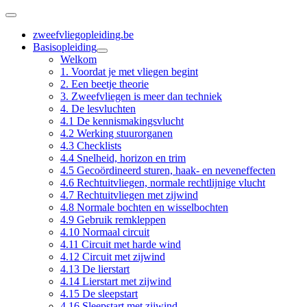
zweefvliegopleiding.be
Basisopleiding
Welkom
1. Voordat je met vliegen begint
2. Een beetje theorie
3. Zweefvliegen is meer dan techniek
4. De lesvluchten
4.1 De kennismakingsvlucht
4.2 Werking stuurorganen
4.3 Checklists
4.4 Snelheid, horizon en trim
4.5 Gecoördineerd sturen, haak- en neveneffecten
4.6 Rechtuitvliegen, normale rechtlijnige vlucht
4.7 Rechtuitvliegen met zijwind
4.8 Normale bochten en wisselbochten
4.9 Gebruik remkleppen
4.10 Normaal circuit
4.11 Circuit met harde wind
4.12 Circuit met zijwind
4.13 De lierstart
4.14 Lierstart met zijwind
4.15 De sleepstart
4.16 Sleepstart met zijwind