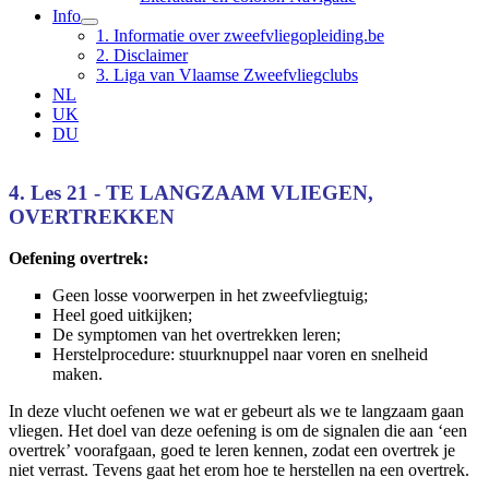
Info
1. Informatie over zweefvliegopleiding.be
2. Disclaimer
3. Liga van Vlaamse Zweefvliegclubs
NL
UK
DU
4. Les 21 - TE LANGZAAM VLIEGEN,
OVERTREKKEN
Oefening overtrek:
Geen losse voorwerpen in het zweefvliegtuig;
Heel goed uitkijken;
De symptomen van het overtrekken leren;
Herstelprocedure: stuurknuppel naar voren en snelheid
maken.
In deze vlucht oefenen we wat er gebeurt als we te langzaam gaan
vliegen. Het doel van deze oefening is om de signalen die aan ‘een
overtrek’ voorafgaan, goed te leren kennen, zodat een overtrek je
niet verrast. Tevens gaat het erom hoe te herstellen na een overtrek.