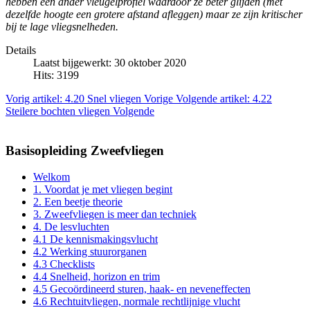
hebben een ander vleugelprofiel waardoor ze beter glijden (met
dezelfde hoogte een grotere afstand afleggen) maar ze zijn kritischer
bij te lage vliegsnelheden.
Details
Laatst bijgewerkt: 30 oktober 2020
Hits: 3199
Vorig artikel: 4.20 Snel vliegen
Vorige
Volgende artikel: 4.22
Steilere bochten vliegen
Volgende
Basisopleiding Zweefvliegen
Welkom
1. Voordat je met vliegen begint
2. Een beetje theorie
3. Zweefvliegen is meer dan techniek
4. De lesvluchten
4.1 De kennismakingsvlucht
4.2 Werking stuurorganen
4.3 Checklists
4.4 Snelheid, horizon en trim
4.5 Gecoördineerd sturen, haak- en neveneffecten
4.6 Rechtuitvliegen, normale rechtlijnige vlucht