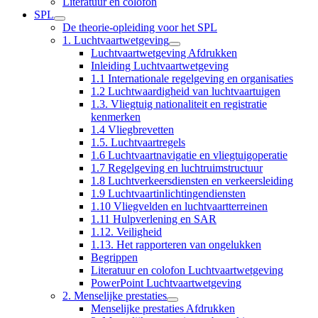
Literatuur en colofon
SPL
De theorie-opleiding voor het SPL
1. Luchtvaartwetgeving
Luchtvaartwetgeving Afdrukken
Inleiding Luchtvaartwetgeving
1.1 Internationale regelgeving en organisaties
1.2 Luchtwaardigheid van luchtvaartuigen
1.3. Vliegtuig nationaliteit en registratie
kenmerken
1.4 Vliegbrevetten
1.5. Luchtvaartregels
1.6 Luchtvaartnavigatie en vliegtuigoperatie
1.7 Regelgeving en luchtruimstructuur
1.8 Luchtverkeersdiensten en verkeersleiding
1.9 Luchtvaartinlichtingendiensten
1.10 Vliegvelden en luchtvaartterreinen
1.11 Hulpverlening en SAR
1.12. Veiligheid
1.13. Het rapporteren van ongelukken
Begrippen
Literatuur en colofon Luchtvaartwetgeving
PowerPoint Luchtvaartwetgeving
2. Menselijke prestaties
Menselijke prestaties Afdrukken