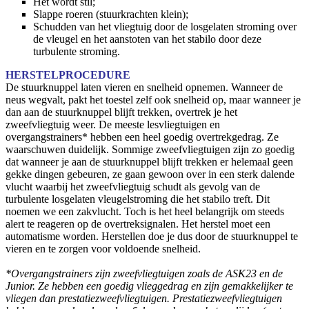
Het wordt stil;
Slappe roeren (stuurkrachten klein);
Schudden van het vliegtuig door de losgelaten stroming over
de vleugel en het aanstoten van het stabilo door deze
turbulente stroming.
HERSTELPROCEDURE
De stuurknuppel laten vieren en snelheid opnemen. Wanneer de
neus wegvalt, pakt het toestel zelf ook snelheid op, maar wanneer je
dan aan de stuurknuppel blijft trekken, overtrek je het
zweefvliegtuig weer. De meeste lesvliegtuigen en
overgangstrainers* hebben een heel goedig overtrekgedrag. Ze
waarschuwen duidelijk. Sommige zweefvliegtuigen zijn zo goedig
dat wanneer je aan de stuurknuppel blijft trekken er helemaal geen
gekke dingen gebeuren, ze gaan gewoon over in een sterk dalende
vlucht waarbij het zweefvliegtuig schudt als gevolg van de
turbulente losgelaten vleugelstroming die het stabilo treft. Dit
noemen we een zakvlucht. Toch is het heel belangrijk om steeds
alert te reageren op de overtreksignalen. Het herstel moet een
automatisme worden. Herstellen doe je dus door de stuurknuppel te
vieren en te zorgen voor voldoende snelheid.
*Overgangstrainers zijn zweefvliegtuigen zoals de ASK23 en de
Junior. Ze hebben een goedig vlieggedrag en zijn gemakkelijker te
vliegen dan prestatiezweefvliegtuigen. Prestatiezweefvliegtuigen