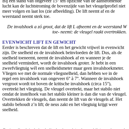
Bij een stand van ongeveer 15° ten opzichte van de aanstromende
lucht kan de luchtstroming de bovenzijde van het vleugelprofiel niet
meer volgen en laat los (zie afbeelding). De lift neemt af en de
weerstand neemt sterk toe.
De invalshoek a zó groot, dat de lift L afneemt en de weerstand W
toe- neemt: de vleugel raakt overtrokken.
EVENWICHT LIFT EN GEWICHT
Eerder is beschreven dat de lift en het gewicht vrijwel in evenwicht
zijn. De snelheid en de invalshoek beïnvloeden de lift. Dus, als de
snelheid toeneemt, neemt de invalshoek af en wanneer je de
snelheid vermindert, wordt de invalshoek groter. Je hebt in een
zweefvliegtuig wél een snelheidsmeter maar geen invalshoekmeter.
Vliegen we met de normale vliegsnelheid, dan hebben we in de
regel een invalshoek van ongeveer 6° à 7°. Wanneer de invalshoek
vergroot wordt tot boven de kritische invalshoek (circa 15°),
overtrekt het vliegtuig. De vleugel overtrekt, maar het stabilo niet
omdat de instelhoek van het stabilo kleiner is dan die van de vleugel.
Overtrekken de vleugels, dan neemt de lift van de vleugels af. Het
stabilo behoudt z’n lift; de neus zakt en het vliegtuig krijgt weer
snelheid.