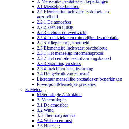
2. Menselijke prestaties en beperkingen
2.1 Menselijke factoren
2.2 Elementaire luchtvaart fysiologie en
gezondheid
2.2.1 De atmosfeer
2.2.2 Zien en illusie
2.2.3 Gehoor en evenwicht
2.2.4 Luchtziekte en ruimtelijke desoriëntatie
2.2.5 Vliegen en gezondheid
2.3 Elementaire luchtvaart psychologie
2.3.1 Het menselijk informatieproces
2.3.2 Het centrale besluitvormingskanaal
2.3.3 Spanning en stress
2.3.4 Inzicht en besluitvorming
2.4 Het gebruik van zuurstof
Literatuur menselijke prestaties en beperkingen
PowerpointMenselijke prestaties
3. Meteo
Meteorologie Afdrukken
3. Meteorologie
3.1 De atmosfeer
3.2 Wind
3.3 Thermodynamica
3.4 Wolken en mist
3.5 Neerslag