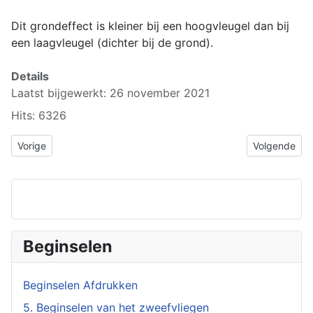
Dit grondeffect is kleiner bij een hoogvleugel dan bij
een laagvleugel (dichter bij de grond).
Details
Laatst bijgewerkt: 26 november 2021
Hits: 6326
Vorig artikel: 5.1. Aerodynamica
Volgende artik
Vorige
Volgende
Beginselen
Beginselen Afdrukken
5. Beginselen van het zweefvliegen