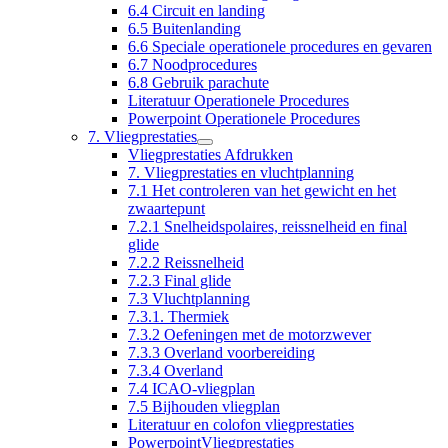
6.4 Circuit en landing
6.5 Buitenlanding
6.6 Speciale operationele procedures en gevaren
6.7 Noodprocedures
6.8 Gebruik parachute
Literatuur Operationele Procedures
Powerpoint Operationele Procedures
7. Vliegprestaties
Vliegprestaties Afdrukken
7. Vliegprestaties en vluchtplanning
7.1 Het controleren van het gewicht en het
zwaartepunt
7.2.1 Snelheidspolaires, reissnelheid en final
glide
7.2.2 Reissnelheid
7.2.3 Final glide
7.3 Vluchtplanning
7.3.1. Thermiek
7.3.2 Oefeningen met de motorzwever
7.3.3 Overland voorbereiding
7.3.4 Overland
7.4 ICAO-vliegplan
7.5 Bijhouden vliegplan
Literatuur en colofon vliegprestaties
PowerpointVliegprestaties