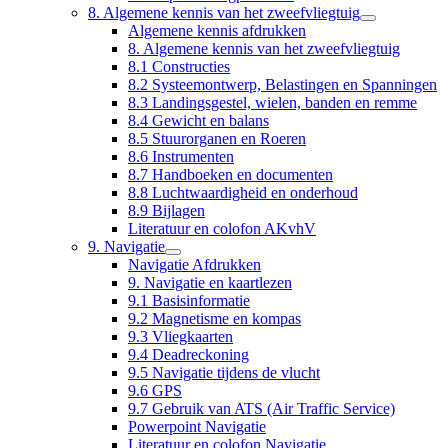
8. Algemene kennis van het zweefvliegtuig
Algemene kennis afdrukken
8. Algemene kennis van het zweefvliegtuig
8.1 Constructies
8.2 Systeemontwerp, Belastingen en Spanningen
8.3 Landingsgestel, wielen, banden en remme
8.4 Gewicht en balans
8.5 Stuurorganen en Roeren
8.6 Instrumenten
8.7 Handboeken en documenten
8.8 Luchtwaardigheid en onderhoud
8.9 Bijlagen
Literatuur en colofon AKvhV
9. Navigatie
Navigatie Afdrukken
9. Navigatie en kaartlezen
9.1 Basisinformatie
9.2 Magnetisme en kompas
9.3 Vliegkaarten
9.4 Deadreckoning
9.5 Navigatie tijdens de vlucht
9.6 GPS
9.7 Gebruik van ATS (Air Traffic Service)
Powerpoint Navigatie
Literatuur en colofon Navigatie