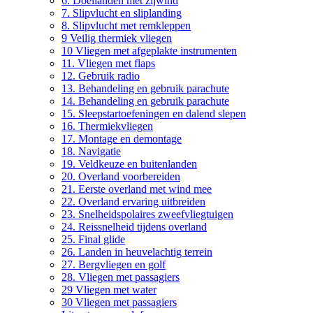
6. Doellanden met zijwind
7. Slipvlucht en sliplanding
8. Slipvlucht met remkleppen
9 Veilig thermiek vliegen
10 Vliegen met afgeplakte instrumenten
11. Vliegen met flaps
12. Gebruik radio
13. Behandeling en gebruik parachute
14. Behandeling en gebruik parachute
15. Sleepstartoefeningen en dalend slepen
16. Thermiekvliegen
17. Montage en demontage
18. Navigatie
19. Veldkeuze en buitenlanden
20. Overland voorbereiden
21. Eerste overland met wind mee
22. Overland ervaring uitbreiden
23. Snelheidspolaires zweefvliegtuigen
24. Reissnelheid tijdens overland
25. Final glide
26. Landen in heuvelachtig terrein
27. Bergvliegen en golf
28. Vliegen met passagiers
29 Vliegen met water
30 Vliegen met passagiers