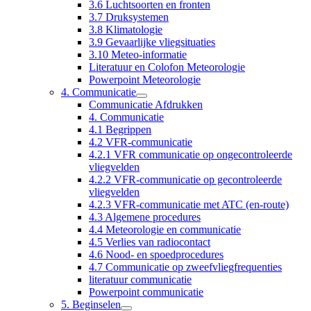
3.6 Luchtsoorten en fronten
3.7 Druksystemen
3.8 Klimatologie
3.9 Gevaarlijke vliegsituaties
3.10 Meteo-informatie
Literatuur en Colofon Meteorologie
Powerpoint Meteorologie
4. Communicatie
Communicatie Afdrukken
4. Communicatie
4.1 Begrippen
4.2 VFR-communicatie
4.2.1 VFR communicatie op ongecontroleerde
vliegvelden
4.2.2 VFR-communicatie op gecontroleerde
vliegvelden
4.2.3 VFR-communicatie met ATC (en-route)
4.3 Algemene procedures
4.4 Meteorologie en communicatie
4.5 Verlies van radiocontact
4.6 Nood- en spoedprocedures
4.7 Communicatie op zweefvliegfrequenties
literatuur communicatie
Powerpoint communicatie
5. Beginselen