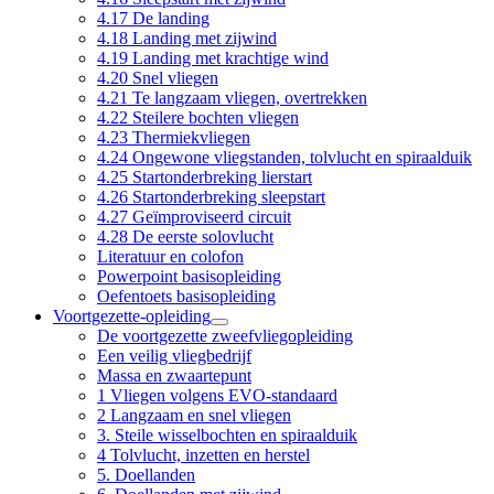
4.17 De landing
4.18 Landing met zijwind
4.19 Landing met krachtige wind
4.20 Snel vliegen
4.21 Te langzaam vliegen, overtrekken
4.22 Steilere bochten vliegen
4.23 Thermiekvliegen
4.24 Ongewone vliegstanden, tolvlucht en spiraalduik
4.25 Startonderbreking lierstart
4.26 Startonderbreking sleepstart
4.27 Geïmproviseerd circuit
4.28 De eerste solovlucht
Literatuur en colofon
Powerpoint basisopleiding
Oefentoets basisopleiding
Voortgezette-opleiding
De voortgezette zweefvliegopleiding
Een veilig vliegbedrijf
Massa en zwaartepunt
1 Vliegen volgens EVO-standaard
2 Langzaam en snel vliegen
3. Steile wisselbochten en spiraalduik
4 Tolvlucht, inzetten en herstel
5. Doellanden