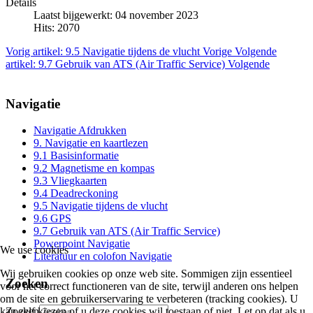
Details
Laatst bijgewerkt: 04 november 2023
Hits: 2070
Vorig artikel: 9.5 Navigatie tijdens de vlucht
Vorige
Volgende
artikel: 9.7 Gebruik van ATS (Air Traffic Service)
Volgende
Navigatie
Navigatie Afdrukken
9. Navigatie en kaartlezen
9.1 Basisinformatie
9.2 Magnetisme en kompas
9.3 Vliegkaarten
9.4 Deadreckoning
9.5 Navigatie tijdens de vlucht
9.6 GPS
9.7 Gebruik van ATS (Air Traffic Service)
Powerpoint Navigatie
We use cookies
Literatuur en colofon Navigatie
Wij gebruiken cookies op onze web site. Sommigen zijn essentieel
Zoeken
voor het correct functioneren van de site, terwijl anderen ons helpen
om de site en gebruikerservaring te verbeteren (tracking cookies). U
Zoeken
kan zelf kiezen of u deze cookies wil toestaan of niet. Let op dat als u