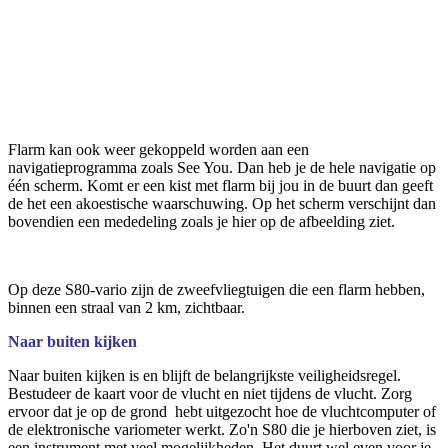
Flarm kan ook weer gekoppeld worden aan een
navigatieprogramma zoals See You. Dan heb je de hele navigatie op
één scherm. Komt er een kist met flarm bij jou in de buurt dan geeft
de het een akoestische waarschuwing. Op het scherm verschijnt dan
bovendien een mededeling zoals je hier op de afbeelding ziet.
Op deze S80-vario zijn de zweefvliegtuigen die een flarm hebben,
binnen een straal van 2 km, zichtbaar.
Naar buiten kijken
Naar buiten kijken is en blijft de belangrijkste veiligheidsregel.
Bestudeer de kaart voor de vlucht en niet tijdens de vlucht. Zorg
ervoor dat je op de grond hebt uitgezocht hoe de vluchtcomputer of
de elektronische variometer werkt. Zo'n S80 die je hierboven ziet, is
een instrument met veel mogelijkheden. Het duurt wel even voor je