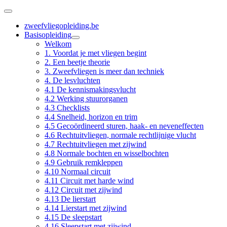
zweefvliegopleiding.be
Basisopleiding
Welkom
1. Voordat je met vliegen begint
2. Een beetje theorie
3. Zweefvliegen is meer dan techniek
4. De lesvluchten
4.1 De kennismakingsvlucht
4.2 Werking stuurorganen
4.3 Checklists
4.4 Snelheid, horizon en trim
4.5 Gecoördineerd sturen, haak- en neveneffecten
4.6 Rechtuitvliegen, normale rechtlijnige vlucht
4.7 Rechtuitvliegen met zijwind
4.8 Normale bochten en wisselbochten
4.9 Gebruik remkleppen
4.10 Normaal circuit
4.11 Circuit met harde wind
4.12 Circuit met zijwind
4.13 De lierstart
4.14 Lierstart met zijwind
4.15 De sleepstart
4.16 Sleepstart met zijwind