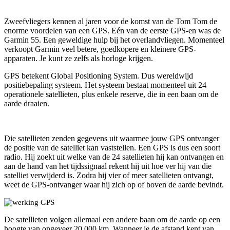
Zweefvliegers kennen al jaren voor de komst van de Tom Tom de
enorme voordelen van een GPS. Eén van de eerste GPS-en was de
Garmin 55. Een geweldige hulp bij het overlandvliegen. Momenteel
verkoopt Garmin veel betere, goedkopere en kleinere GPS-
apparaten. Je kunt ze zelfs als horloge krijgen.
GPS betekent Global Positioning System. Dus wereldwijd
positiebepaling systeem. Het systeem bestaat momenteel uit 24
operationele satellieten, plus enkele reserve, die in een baan om de
aarde draaien.
Die satellieten zenden gegevens uit waarmee jouw GPS ontvanger
de positie van de satelliet kan vaststellen. Een GPS is dus een soort
radio. Hij zoekt uit welke van de 24 satellieten hij kan ontvangen en
aan de hand van het tijdssignaal rekent hij uit hoe ver hij van die
satelliet verwijderd is. Zodra hij vier of meer satellieten ontvangt,
weet de GPS-ontvanger waar hij zich op of boven de aarde bevindt.
De satellieten volgen allemaal een andere baan om de aarde op een
hoogte van ongeveer 20.000 km. Wanneer je de afstand kent van