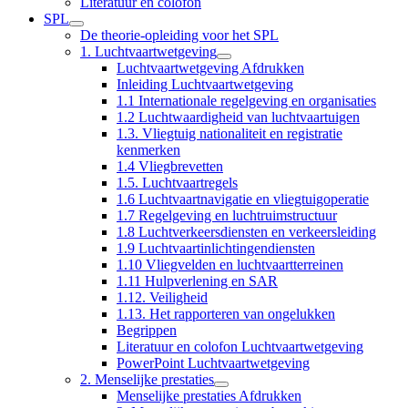
Literatuur en colofon
SPL
De theorie-opleiding voor het SPL
1. Luchtvaartwetgeving
Luchtvaartwetgeving Afdrukken
Inleiding Luchtvaartwetgeving
1.1 Internationale regelgeving en organisaties
1.2 Luchtwaardigheid van luchtvaartuigen
1.3. Vliegtuig nationaliteit en registratie
kenmerken
1.4 Vliegbrevetten
1.5. Luchtvaartregels
1.6 Luchtvaartnavigatie en vliegtuigoperatie
1.7 Regelgeving en luchtruimstructuur
1.8 Luchtverkeersdiensten en verkeersleiding
1.9 Luchtvaartinlichtingendiensten
1.10 Vliegvelden en luchtvaartterreinen
1.11 Hulpverlening en SAR
1.12. Veiligheid
1.13. Het rapporteren van ongelukken
Begrippen
Literatuur en colofon Luchtvaartwetgeving
PowerPoint Luchtvaartwetgeving
2. Menselijke prestaties
Menselijke prestaties Afdrukken