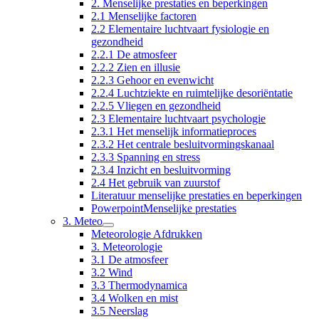
2. Menselijke prestaties en beperkingen
2.1 Menselijke factoren
2.2 Elementaire luchtvaart fysiologie en
gezondheid
2.2.1 De atmosfeer
2.2.2 Zien en illusie
2.2.3 Gehoor en evenwicht
2.2.4 Luchtziekte en ruimtelijke desoriëntatie
2.2.5 Vliegen en gezondheid
2.3 Elementaire luchtvaart psychologie
2.3.1 Het menselijk informatieproces
2.3.2 Het centrale besluitvormingskanaal
2.3.3 Spanning en stress
2.3.4 Inzicht en besluitvorming
2.4 Het gebruik van zuurstof
Literatuur menselijke prestaties en beperkingen
PowerpointMenselijke prestaties
3. Meteo
Meteorologie Afdrukken
3. Meteorologie
3.1 De atmosfeer
3.2 Wind
3.3 Thermodynamica
3.4 Wolken en mist
3.5 Neerslag