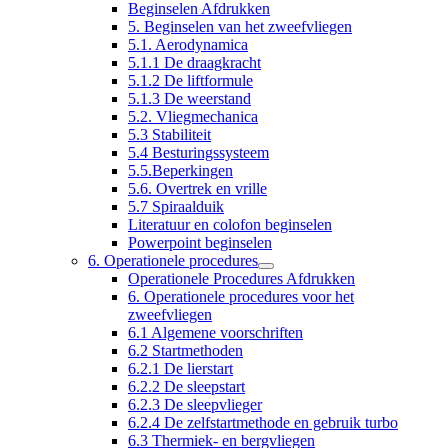
Beginselen Afdrukken
5. Beginselen van het zweefvliegen
5.1. Aerodynamica
5.1.1 De draagkracht
5.1.2 De liftformule
5.1.3 De weerstand
5.2. Vliegmechanica
5.3 Stabiliteit
5.4 Besturingssysteem
5.5.Beperkingen
5.6. Overtrek en vrille
5.7 Spiraalduik
Literatuur en colofon beginselen
Powerpoint beginselen
6. Operationele procedures
Operationele Procedures Afdrukken
6. Operationele procedures voor het
zweefvliegen
6.1 Algemene voorschriften
6.2 Startmethoden
6.2.1 De lierstart
6.2.2 De sleepstart
6.2.3 De sleepvlieger
6.2.4 De zelfstartmethode en gebruik turbo
6.3 Thermiek- en bergvliegen