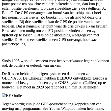
jouw positie ten opzichte van drie bekende punten, dan kun je je
eigen positie berekenen. Op deze afbeelding zie je de satellieten A,
B en C. De GPS ontvanger, aan boord van het schip, meet hoelang
het signaal onderweg is. Zo berekent hij de afstand tot deze drie
satellieten. Bij drie satellieten kan de GPS de positie van het schip
bepalen. Dat is namelijk het punt waar de drie cirkels elkaar kruisen.
Er 4 satellieten nodig om een 3D positie te vinden en een zgn.
tijdfout op te lossen. Dat is op de afbeelding weergegeven met
satelliet D. Hoe meer satellieten een GPS ontvangt, hoe exacter de
positiebepaling.
Sinds 1995 werkt dit systeem voor het Amerikaanse leger en kunnen
ook de burgers er gebruik van maken.
De Russen hebben hun eigen systeem en dat noemen ze
GLONASS. De Chinezen hebben BEIDOU ontwikkeld. Europa is
momenteel bezig om ook een eigen GNSS-systeem (Galileo) op te
bouwen. Het moet in 2020 operationeel zijn met 30 satellieten.
Tegenwoordig kun je de GPS-positiebepaling koppelen aan een
moving map-programma. See You en Winpilot maken hele fraaie.