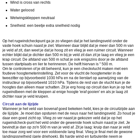
Wind is cross van rechts
Water geloosd
Welwingskleppen neutraal
Snelheid: een beetje extra snelheid nodig
Op het rugwindcheckpunt ga je zo vliegen dat je het landingsveld onder de
vaste hoek schuin naast je ziet. Wanneer daar blijkt dat je meer dan 500 m van
je veld af zit, dan weet je dat je hoog zit en vlieg je een ruimer circuit. Wanneer
echter blijkt dat je dichter dan 500 m bij je veld zit dan zit je laag en vlieg je een
krap circuit. De afstand van 500 m schat je ook enigszins door je de afstand
tussen startplaats en lier te herinneren. De helft hiervan is " 500 m.
Om te controleren of je dit beheerst, kun je een checkvlucht maken met een
foutieve hoogtemeterinstelling. Zet voor de vlucht de hoogtemeter in de
tweezitter op bijvoorbeeld 1030 hPa en na de lierstart op aanwijzing van de
instructeur op bijvoorbeeld 1010 hPa. Tijdens de rest van de vlucht kun je de
hoogtes dan alleen maar schatten. Zit je erg hoog op circuit dan kun je op het
rugwindbeen met de kleppen al enige hoogte 'eraf gooien' en als je laag zit
dichter naar je veld kruipen.
Circuit aan de lijzijde
Wanneer je het veld van bovenaf goed bekeken hebt, kies je de circuitzijde aan
de lijzijde. Je moet dan opsturen met de neus naar het landingsveld. Zo houd je
daar een goed zicht op. Vlieg zo ver naast je gekozen veld dat je op het
rugwindcheck-punt het veld onder de gewenste hoek schuin naast je ziet. Je
bevindt je dan op zo'n 500 m van je veld af. Zit je laag: kruip dan naar je veld
toe maar zorg wel voor een voldoende lang final. Vlieg je final met de gewone
landingssnelheid (gele driehoek). Bij harde wind en turbulentie neem je