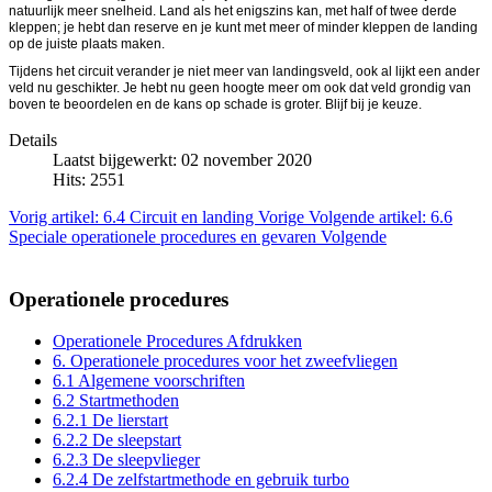
natuurlijk meer snelheid. Land als het enigszins kan, met half of twee derde
kleppen; je hebt dan reserve en je kunt met meer of minder kleppen de landing
op de juiste plaats maken.
Tijdens het circuit verander je niet meer van landingsveld, ook al lijkt een ander
veld nu geschikter. Je hebt nu geen hoogte meer om ook dat veld grondig van
boven te beoordelen en de kans op schade is groter. Blijf bij je keuze.
Details
Laatst bijgewerkt: 02 november 2020
Hits: 2551
Vorig artikel: 6.4 Circuit en landing
Vorige
Volgende artikel: 6.6
Speciale operationele procedures en gevaren
Volgende
Operationele procedures
Operationele Procedures Afdrukken
6. Operationele procedures voor het zweefvliegen
6.1 Algemene voorschriften
6.2 Startmethoden
6.2.1 De lierstart
6.2.2 De sleepstart
6.2.3 De sleepvlieger
6.2.4 De zelfstartmethode en gebruik turbo