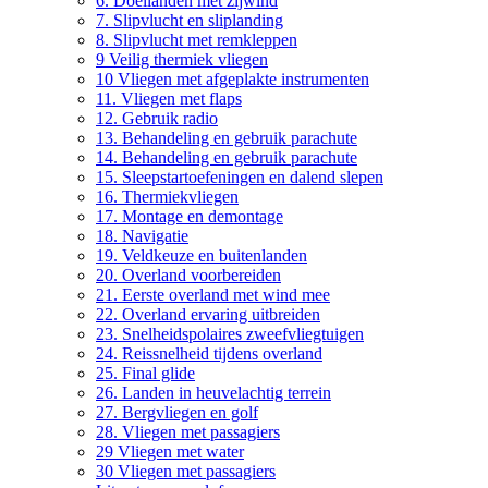
6. Doellanden met zijwind
7. Slipvlucht en sliplanding
8. Slipvlucht met remkleppen
9 Veilig thermiek vliegen
10 Vliegen met afgeplakte instrumenten
11. Vliegen met flaps
12. Gebruik radio
13. Behandeling en gebruik parachute
14. Behandeling en gebruik parachute
15. Sleepstartoefeningen en dalend slepen
16. Thermiekvliegen
17. Montage en demontage
18. Navigatie
19. Veldkeuze en buitenlanden
20. Overland voorbereiden
21. Eerste overland met wind mee
22. Overland ervaring uitbreiden
23. Snelheidspolaires zweefvliegtuigen
24. Reissnelheid tijdens overland
25. Final glide
26. Landen in heuvelachtig terrein
27. Bergvliegen en golf
28. Vliegen met passagiers
29 Vliegen met water
30 Vliegen met passagiers