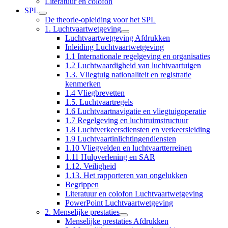
Literatuur en colofon
SPL
De theorie-opleiding voor het SPL
1. Luchtvaartwetgeving
Luchtvaartwetgeving Afdrukken
Inleiding Luchtvaartwetgeving
1.1 Internationale regelgeving en organisaties
1.2 Luchtwaardigheid van luchtvaartuigen
1.3. Vliegtuig nationaliteit en registratie
kenmerken
1.4 Vliegbrevetten
1.5. Luchtvaartregels
1.6 Luchtvaartnavigatie en vliegtuigoperatie
1.7 Regelgeving en luchtruimstructuur
1.8 Luchtverkeersdiensten en verkeersleiding
1.9 Luchtvaartinlichtingendiensten
1.10 Vliegvelden en luchtvaartterreinen
1.11 Hulpverlening en SAR
1.12. Veiligheid
1.13. Het rapporteren van ongelukken
Begrippen
Literatuur en colofon Luchtvaartwetgeving
PowerPoint Luchtvaartwetgeving
2. Menselijke prestaties
Menselijke prestaties Afdrukken