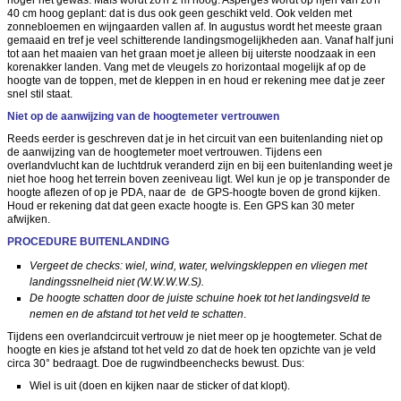
hoger het gewas. Maïs wordt zo'n 2 m hoog. Asperges wordt op rijen van zo'n
40 cm hoog geplant: dat is dus ook geen geschikt veld. Ook velden met
zonnebloemen en wijngaarden vallen af. In augustus wordt het meeste graan
gemaaid en tref je veel schitterende landingsmogelijkheden aan. Vanaf half juni
tot aan het maaien van het graan moet je alleen bij uiterste noodzaak in een
korenakker landen. Vang met de vleugels zo horizontaal mogelijk af op de
hoogte van de toppen, met de kleppen in en houd er rekening mee dat je zeer
snel stil staat.
Niet op de aanwijzing van de hoogtemeter vertrouwen
Reeds eerder is geschreven dat je in het circuit van een buitenlanding niet op
de aanwijzing van de hoogtemeter moet vertrouwen. Tijdens een
overlandvlucht kan de luchtdruk veranderd zijn en bij een buitenlanding weet je
niet hoe hoog het terrein boven zeeniveau ligt. Wel kun je op je transponder de
hoogte aflezen of op je PDA, naar de de GPS-hoogte boven de grond kijken.
Houd er rekening dat dat geen exacte hoogte is. Een GPS kan 30 meter
afwijken.
PROCEDURE BUITENLANDING
Vergeet de checks: wiel, wind, water, welvingskleppen en vliegen met
landingssnelheid niet (W.W.W.W.S).
De hoogte schatten door de juiste schuine hoek tot het landingsveld te
nemen en de afstand tot het veld te schatten
.
Tijdens een overlandcircuit vertrouw je niet meer op je hoogtemeter. Schat de
hoogte en kies je afstand tot het veld zo dat de hoek ten opzichte van je veld
circa 30° bedraagt. Doe de rugwindbeenchecks bewust. Dus:
Wiel is uit (doen en kijken naar de sticker of dat klopt).