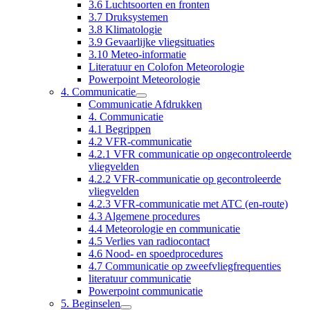
3.6 Luchtsoorten en fronten
3.7 Druksystemen
3.8 Klimatologie
3.9 Gevaarlijke vliegsituaties
3.10 Meteo-informatie
Literatuur en Colofon Meteorologie
Powerpoint Meteorologie
4. Communicatie
Communicatie Afdrukken
4. Communicatie
4.1 Begrippen
4.2 VFR-communicatie
4.2.1 VFR communicatie op ongecontroleerde
vliegvelden
4.2.2 VFR-communicatie op gecontroleerde
vliegvelden
4.2.3 VFR-communicatie met ATC (en-route)
4.3 Algemene procedures
4.4 Meteorologie en communicatie
4.5 Verlies van radiocontact
4.6 Nood- en spoedprocedures
4.7 Communicatie op zweefvliegfrequenties
literatuur communicatie
Powerpoint communicatie
5. Beginselen