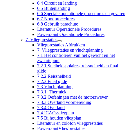
6.4 Circuit en landing
6.5 Buitenlanding
6.6 Speciale operationele procedures en gevaren
6.7 Noodprocedures
6.8 Gebruik parachute
Literatuur Operationele Procedures
Powerpoint Operationele Procedures
7. Vliegprestaties
Vliegprestaties Afdrukken
7. Vliegprestaties en vluchtplanning
7.1 Het controleren van het gewicht en het
zwaartepunt
7.2.1 Snelheidspolaires, reissnelheid en final
glide
7.2.2 Reissnelheid
7.2.3 Final glide
7.3 Vluchtplanning
7.3.1. Thermiek
7.3.2 Oefeningen met de motorzwever
7.3.3 Overland voorbereiding
7.3.4 Overland
7.4 ICAO-vliegplan
7.5 Bijhouden vliegplan
Literatuur en colofon vliegprestaties
PowerpointVliegprestaties