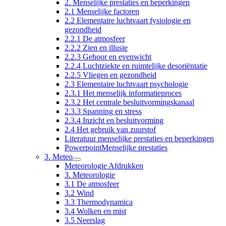
2. Menselijke prestaties en beperkingen
2.1 Menselijke factoren
2.2 Elementaire luchtvaart fysiologie en
gezondheid
2.2.1 De atmosfeer
2.2.2 Zien en illusie
2.2.3 Gehoor en evenwicht
2.2.4 Luchtziekte en ruimtelijke desoriëntatie
2.2.5 Vliegen en gezondheid
2.3 Elementaire luchtvaart psychologie
2.3.1 Het menselijk informatieproces
2.3.2 Het centrale besluitvormingskanaal
2.3.3 Spanning en stress
2.3.4 Inzicht en besluitvorming
2.4 Het gebruik van zuurstof
Literatuur menselijke prestaties en beperkingen
PowerpointMenselijke prestaties
3. Meteo
Meteorologie Afdrukken
3. Meteorologie
3.1 De atmosfeer
3.2 Wind
3.3 Thermodynamica
3.4 Wolken en mist
3.5 Neerslag