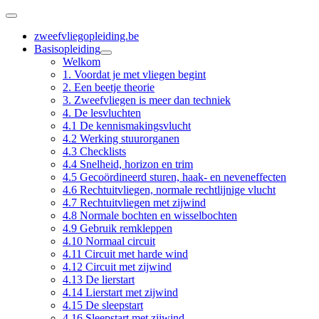
zweefvliegopleiding.be
Basisopleiding
Welkom
1. Voordat je met vliegen begint
2. Een beetje theorie
3. Zweefvliegen is meer dan techniek
4. De lesvluchten
4.1 De kennismakingsvlucht
4.2 Werking stuurorganen
4.3 Checklists
4.4 Snelheid, horizon en trim
4.5 Gecoördineerd sturen, haak- en neveneffecten
4.6 Rechtuitvliegen, normale rechtlijnige vlucht
4.7 Rechtuitvliegen met zijwind
4.8 Normale bochten en wisselbochten
4.9 Gebruik remkleppen
4.10 Normaal circuit
4.11 Circuit met harde wind
4.12 Circuit met zijwind
4.13 De lierstart
4.14 Lierstart met zijwind
4.15 De sleepstart
4.16 Sleepstart met zijwind