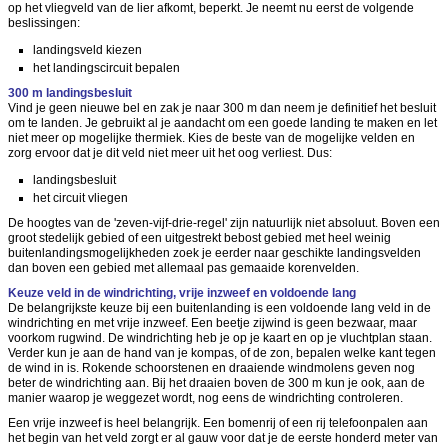
op het vliegveld van de lier afkomt, beperkt. Je neemt nu eerst de volgende
beslissingen:
landingsveld kiezen
het landingscircuit bepalen
300 m landingsbesluit
Vind je geen nieuwe bel en zak je naar 300 m dan neem je definitief het besluit
om te landen. Je gebruikt al je aandacht om een goede landing te maken en let
niet meer op mogelijke thermiek. Kies de beste van de mogelijke velden en
zorg ervoor dat je dit veld niet meer uit het oog verliest. Dus:
landingsbesluit
het circuit vliegen
De hoogtes van de 'zeven-vijf-drie-regel' zijn natuurlijk niet absoluut. Boven een
groot stedelijk gebied of een uitgestrekt bebost gebied met heel weinig
buitenlandingsmogelijkheden zoek je eerder naar geschikte landingsvelden
dan boven een gebied met allemaal pas gemaaide korenvelden.
Keuze veld in de windrichting, vrije inzweef en voldoende lang
De belangrijkste keuze bij een buitenlanding is een voldoende lang veld in de
windrichting en met vrije inzweef. Een beetje zijwind is geen bezwaar, maar
voorkom rugwind. De windrichting heb je op je kaart en op je vluchtplan staan.
Verder kun je aan de hand van je kompas, of de zon, bepalen welke kant tegen
de wind in is. Rokende schoorstenen en draaiende windmolens geven nog
beter de windrichting aan. Bij het draaien boven de 300 m kun je ook, aan de
manier waarop je weggezet wordt, nog eens de windrichting controleren.
Een vrije inzweef is heel belangrijk. Een bomenrij of een rij telefoonpalen aan
het begin van het veld zorgt er al gauw voor dat je de eerste honderd meter van