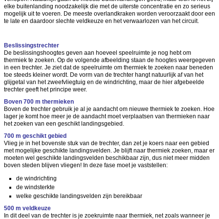
elke buitenlanding noodzakelijk die met de uiterste concentratie en zo serieus
mogelijk uit te voeren. De meeste overlandkraken worden veroorzaakt door een
te late en daardoor slechte veldkeuze en het verwaarlozen van het circuit.
Beslissingstrechter
De beslissingshoogtes geven aan hoeveel speelruimte je nog hebt om
thermiek te zoeken. Op de volgende afbeelding staan de hoogtes weergegeven
in een trechter. Je ziet dat de speelruimte om thermiek te zoeken naar beneden
toe steeds kleiner wordt. De vorm van de trechter hangt natuurlijk af van het
glijgetal van het zweefvliegtuig en de windrichting, maar de hier afgebeelde
trechter geeft het principe weer.
Boven 700 m thermieken
Boven de trechter gebruik je al je aandacht om nieuwe thermiek te zoeken. Hoe
lager je komt hoe meer je de aandacht moet verplaatsen van thermieken naar
het zoeken van een geschikt landingsgebied.
700 m geschikt gebied
Vlieg je in het bovenste stuk van de trechter, dan zet je koers naar een gebied
met mogelijke geschikte landingsvelden. Je blijft naar thermiek zoeken, maar er
moeten wel geschikte landingsvelden beschikbaar zijn, dus niet meer midden
boven steden blijven vliegen! In deze fase moet je vaststellen:
de windrichting
de windsterkte
welke geschikte landingsvelden zijn bereikbaar
500 m veldkeuze
In dit deel van de trechter is je zoekruimte naar thermiek, net zoals wanneer je