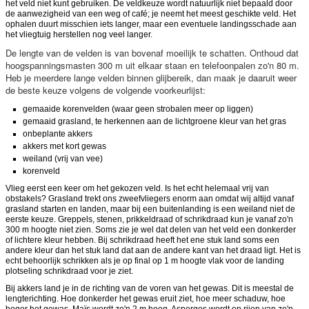
het veld niet kunt gebruiken. De veldkeuze wordt natuurlijk niet bepaald door
de aanwezigheid van een weg of café; je neemt het meest geschikte veld. Het
ophalen duurt misschien iets langer, maar een eventuele landingsschade aan
het vliegtuig herstellen nog veel langer.
De lengte van de velden is van bovenaf moeilijk te schatten. Onthoud dat
hoogspanningsmasten 300 m uit elkaar staan en telefoonpalen zo'n 80 m.
Heb je meerdere lange velden binnen glijbereik, dan maak je daaruit weer
de beste keuze volgens de volgende voorkeurlijst:
gemaaide korenvelden (waar geen strobalen meer op liggen)
gemaaid grasland, te herkennen aan de lichtgroene kleur van het gras
onbeplante akkers
akkers met kort gewas
weiland (vrij van vee)
korenveld
Vlieg eerst een keer om het gekozen veld. Is het echt helemaal vrij van
obstakels? Grasland trekt ons zweefvliegers enorm aan omdat wij altijd vanaf
grasland starten en landen, maar bij een buitenlanding is een weiland niet de
eerste keuze. Greppels, stenen, prikkeldraad of schrikdraad kun je vanaf zo'n
300 m hoogte niet zien. Soms zie je wel dat delen van het veld een donkerder
of lichtere kleur hebben. Bij schrikdraad heeft het ene stuk land soms een
andere kleur dan het stuk land dat aan de andere kant van het draad ligt. Het is
echt behoorlijk schrikken als je op final op 1 m hoogte vlak voor de landing
plotseling schrikdraad voor je ziet.
Bij akkers land je in de richting van de voren van het gewas. Dit is meestal de
lengterichting. Hoe donkerder het gewas eruit ziet, hoe meer schaduw, hoe