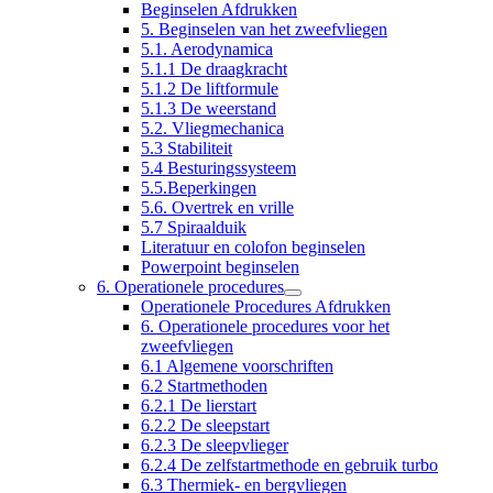
Beginselen Afdrukken
5. Beginselen van het zweefvliegen
5.1. Aerodynamica
5.1.1 De draagkracht
5.1.2 De liftformule
5.1.3 De weerstand
5.2. Vliegmechanica
5.3 Stabiliteit
5.4 Besturingssysteem
5.5.Beperkingen
5.6. Overtrek en vrille
5.7 Spiraalduik
Literatuur en colofon beginselen
Powerpoint beginselen
6. Operationele procedures
Operationele Procedures Afdrukken
6. Operationele procedures voor het
zweefvliegen
6.1 Algemene voorschriften
6.2 Startmethoden
6.2.1 De lierstart
6.2.2 De sleepstart
6.2.3 De sleepvlieger
6.2.4 De zelfstartmethode en gebruik turbo
6.3 Thermiek- en bergvliegen