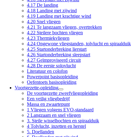
4.17 De landing
4.18 Landing met zijwind
4.19 Landing met krachtige wind
4.20 Snel vliegen
4.21 Te langzaam vliegen, overtrekken
4.22 Steilere bochten vliegen
4.23 Thermiekvliegen
4.24 Ongewone vliegstanden, tolvlucht en spiraalduik
4.25 Startonderbreking lierstart
4.26 Startonderbreking sleepstart
4.27 Geïmproviseerd circuit
4.28 De eerste solovlucht
Literatuur en colofon
Powerpoint basisopleiding
Oefentoets basisopleiding
Voortgezette-opleiding
De voortgezette zweefvliegopleiding
Een veilig vliegbedrijf
Massa en zwaartepunt
1 Vliegen volgens EVO-standaard
2 Langzaam en snel vliegen
3. Steile wisselbochten en spiraalduik
4 Tolvlucht, inzetten en herstel
5. Doellanden