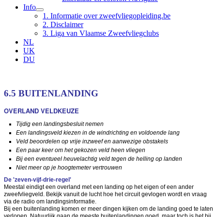
Info
1. Informatie over zweefvliegopleiding.be
2. Disclaimer
3. Liga van Vlaamse Zweefvliegclubs
NL
UK
DU
6.5 BUITENLANDING
OVERLAND VELDKEUZE
Tijdig een landingsbesluit nemen
Een landingsveld kiezen in de windrichting en voldoende lang
Veld beoordelen op vrije inzweef en aanwezige obstakels
Een paar keer om het gekozen veld heen vliegen
Bij een eventueel heuvelachtig veld tegen de helling op landen
Niet meer op je hoogtemeter vertrouwen
De 'zeven-vijf-drie-regel'
Meestal eindigt een overland met een landing op het eigen of een ander
zweefvliegveld. Bekijk vanuit de lucht hoe het circuit gevlogen wordt en vraag
via de radio om landingsinformatie.
Bij een buitenlanding komen er meer dingen kijken om de landing goed te laten
verlopen. Natuurlijk gaan de meeste buitenlandingen goed, maar toch is het bij