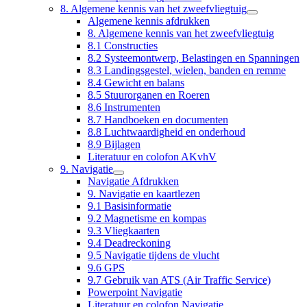
8. Algemene kennis van het zweefvliegtuig
Algemene kennis afdrukken
8. Algemene kennis van het zweefvliegtuig
8.1 Constructies
8.2 Systeemontwerp, Belastingen en Spanningen
8.3 Landingsgestel, wielen, banden en remme
8.4 Gewicht en balans
8.5 Stuurorganen en Roeren
8.6 Instrumenten
8.7 Handboeken en documenten
8.8 Luchtwaardigheid en onderhoud
8.9 Bijlagen
Literatuur en colofon AKvhV
9. Navigatie
Navigatie Afdrukken
9. Navigatie en kaartlezen
9.1 Basisinformatie
9.2 Magnetisme en kompas
9.3 Vliegkaarten
9.4 Deadreckoning
9.5 Navigatie tijdens de vlucht
9.6 GPS
9.7 Gebruik van ATS (Air Traffic Service)
Powerpoint Navigatie
Literatuur en colofon Navigatie